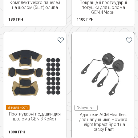
Комплект velcro панелей
Покращені протиударні
на шолом (5шт) олива
подушки для шолома
GEN.4 Чорні
180 ГРН
1100 ГРН
В наявності
Очікується
Протиударні подушки для
Адаптери ACM Headtest
шолома GEN.3 Койот
для навушників Howard
Leight Impact Sport на
каску Fast
1090 ГРН