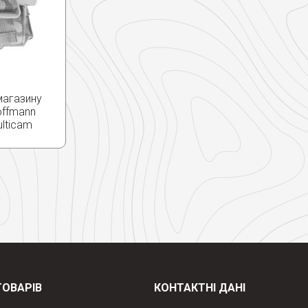
магазину
offmann
lticam
ТОВАРІВ
КОНТАКТНІ ДАНІ