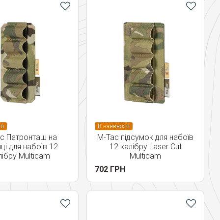
ті
В наявності
c Патронташ на
M-Tac підсумок для набоїв
ці для набоїв 12
12 калібру Laser Cut
лібру Multicam
Multicam
702 ГРН