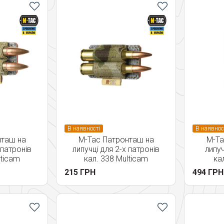
В наявності
В наявнос
нташ на
M-Tac Патронташ на
M-Ta
 патронів
липучці для 2-х патронів
липуч
lticam
кал. 338 Multicam
ка
215 ГРН
494 ГРН