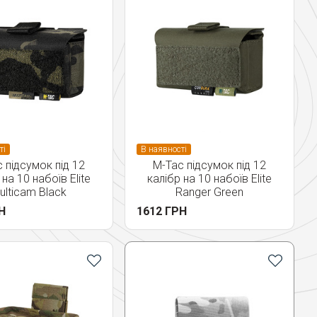
ті
В наявності
 підсумок під 12
M-Tac підсумок під 12
 на 10 набоїв Elite
калібр на 10 набоїв Elite
ulticam Black
Ranger Green
Н
1612 ГРН