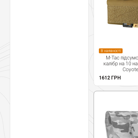
В наявності
M-Tac підсумо
калібр на 10 на
Coyot
1612 ГРН