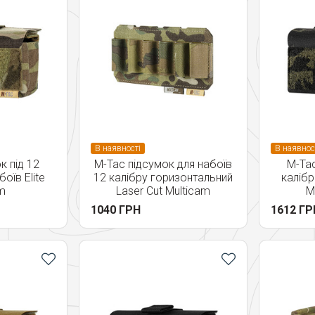
В наявності
В наявнос
к під 12
M-Tac підсумок для набоїв
M-Tac
боїв Elite
12 калібру горизонтальний
калібр
m
Laser Cut Multicam
M
1040 ГРН
1612 ГР