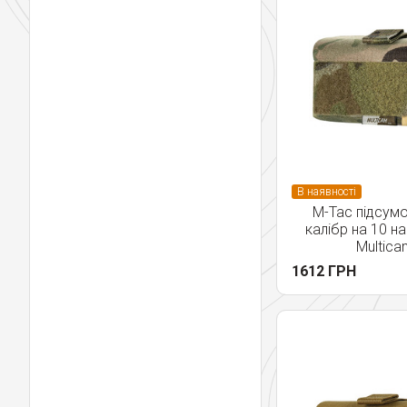
В наявності
M-Tac підсумо
калібр на 10 на
Multica
1612 ГРН