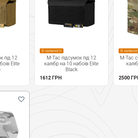
В наявності
В наявнос
к під 12
M-Tac підсумок під 12
М-Тас с
боїв Elite
калібр на 10 набоїв Elite
каліб
e
Black
1612 ГРН
2500 ГР