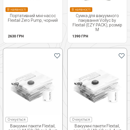
В наявності
В наявності
Портативний міні-насос
Сумка для вакуумного
Flextail Zero Pump, чорний
пакування Vollyc by
Flextail (EZY PACK), розмір
М
2630 ГРН
1390 ГРН
Очікується
Очікується
Вакуумні пакети Flextail,
Вакуумні пакети Flextail,