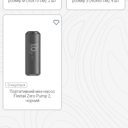
розмір M (50х70 см), 2 шт
розмір S (40х60 см), 4 шт
Очікується
Портативний міні-насос
Flextail Zero Pump 2,
чорний