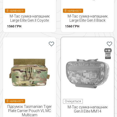
В наявності
В наявності
M-Tac сумка-напашник
M-Tac сумка-напашник
Large Elite Gen.II Coyote
Large Elite Gen.II Black
1560 ГРН
1560 ГРН
В наявності
Очікується
Підсумок Tasmanian Tiger
M-Tac сумка-напашник
Plate Carrier Pouch VL MC
Gen.II Elite MM14
Multicam