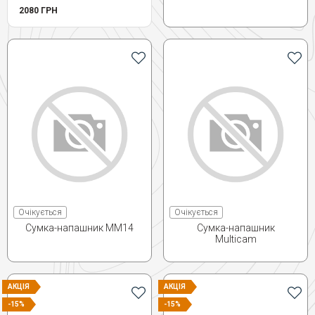
2080 ГРН
Очікується
Очікується
Сумка-напашник ММ14
Сумка-напашник
Мulticam
АКЦІЯ
АКЦІЯ
-15%
-15%