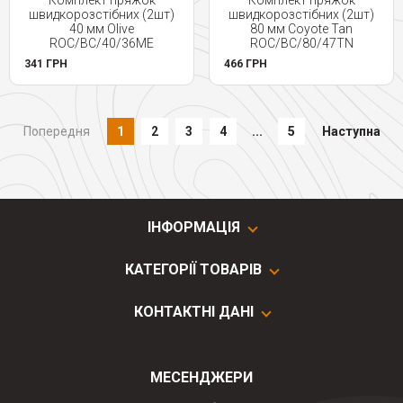
Комплект пряжок
Комплект пряжок
швидкорозстібних (2шт)
швидкорозстібних (2шт)
40 мм Olive
80 мм Coyote Tan
ROC/BC/40/36ME
ROC/BC/80/47TN
341 ГРН
466 ГРН
Попередня
1
2
3
4
...
5
Наступна
ІНФОРМАЦІЯ
КАТЕГОРІЇ ТОВАРІВ
КОНТАКТНІ ДАНІ
МЕСЕНДЖЕРИ