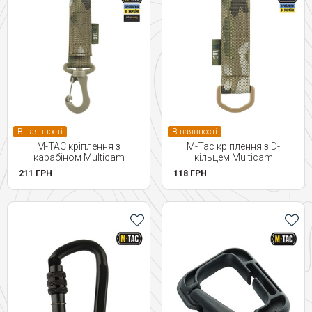
В наявності
В наявності
M-TAC кріплення з
M-Tac кріплення з D-
карабіном Multicam
кільцем Multicam
211 ГРН
118 ГРН