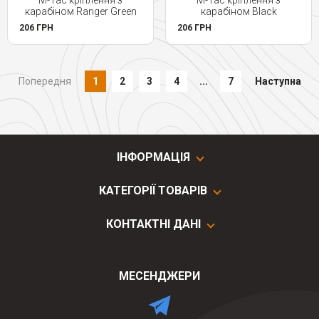
M-Tac кріплення з
M-Tac кріплення з
карабіном Ranger Green
карабіном Black
206 ГРН
206 ГРН
Попередня
1
2
3
4
...
7
Наступна
ІНФОРМАЦІЯ
КАТЕГОРІЇ ТОВАРІВ
КОНТАКТНІ ДАНІ
МЕСЕНДЖЕРИ