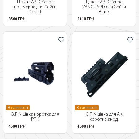
Цівка FAB Defense
Цівка FAB Defense
полімерна для Сайги
VANGUARD для Сайги
Desert
Black
3560 ГРН
2110 ГРН
В наявності
В наявності
G.Р.N цівка коротка для
G.Р.N цівка для АК
РПК
коротка анод.
4500 ГРН
4500 ГРН