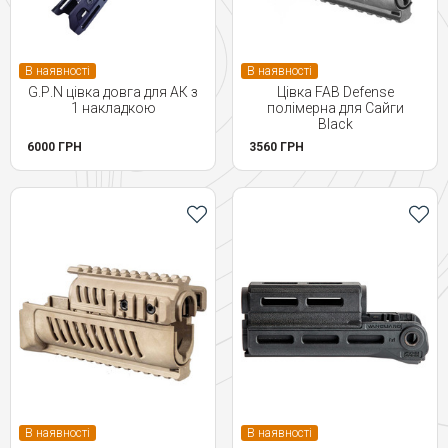
В наявності
В наявності
G.Р.N цівка довга для АК з
Цівка FAB Defense
1 накладкою
полімерна для Сайги
Black
6000 ГРН
3560 ГРН
В наявності
В наявності