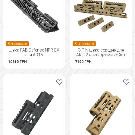
В наявності
В наявності
Цівка FAB Defense NFR-EX
G.Р.N цівка середня для
для AR15
АК з 2 накладками койот
10310 ГРН
7190 ГРН