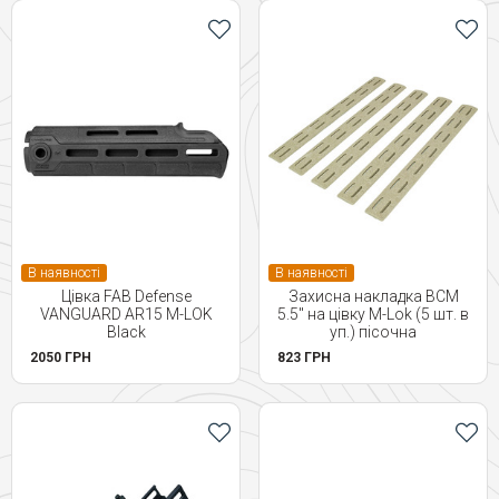
В наявності
В наявності
Цівка FAB Defense
Захисна накладка BCM
VANGUARD AR15 M-LOK
5.5" на цівку M-Lok (5 шт. в
Black
уп.) пісочна
2050 ГРН
823 ГРН