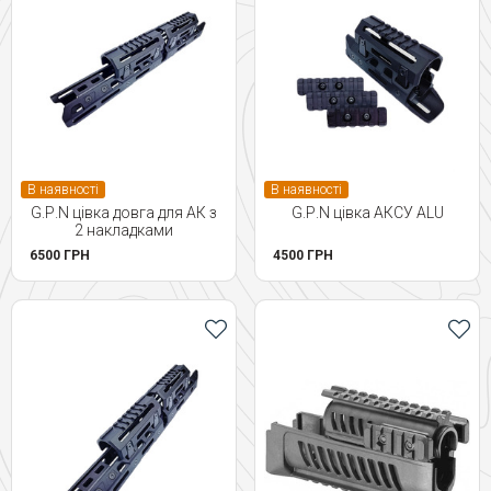
В наявності
В наявності
G.Р.N цівка довга для АК з
G.Р.N цівка АКСУ ALU
2 накладками
6500 ГРН
4500 ГРН