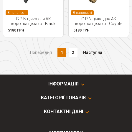
В наявності
В наявності
G.Р.N цівка для АК
G.Р.N цівка для АК
коротка церакот Black
коротка церакот Coyote
5180 ГРН
5180 ГРН
Попередня
1
2
Наступна
ІНФОРМАЦІЯ
КАТЕГОРІЇ ТОВАРІВ
КОНТАКТНІ ДАНІ