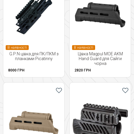
В наявності
В наявності
G.Р.N цівка для ПК/ПКМ з
Цівка Magpul MOE AKM
планками Picatinny
Hand Guard для Сайги
чорна
8000 ГРН
2820 ГРН