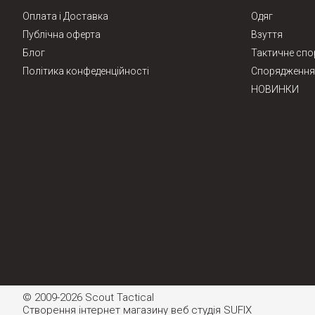
Оплата і Доставка
Одяг
Публічна оферта
Взуття
Блог
Тактичне сп
Політика конфеденційності
Спорядження 
НОВИНКИ
© 2009-2026 Scout Tactical
Створення інтернет магазину
веб студія
SUFIX