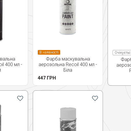
В наявності
Очікуєтьс
вальна
Фарба маскувальна
Фар
l 400 мл -
аерозольна Recoil 400 мл -
аероз
й
Біла
447 ГРН