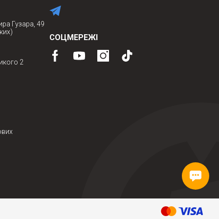
ира Гузара, 49
ких)
СОЦМЕРЕЖІ
икого 2
ових