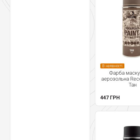
В наявності
Фарба маску
аерозольна Recoi
Тан
447 ГРН