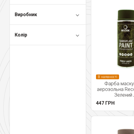
Виробник
Колір
В наявності
Фарба маску
аерозольна Recoi
Зелений 
447 ГРН