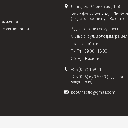
Львів, вул. Стрийська, 108
Івано-Франківськ, вул. Любом
(вхід зі сторони вул. Заклинсь
орядження
та екіпіювання
Відділ оптових закупівель
м. Львів, вул. Володимира Вел
Графік роботи
Пн-Пт - 09:00 - 18:00
Сб, Нд - Вихідний
+38 (067) 189 1111
+38 (096) 623 5743 (відділ опт
закупівель)
scout.tactic@gmail.com