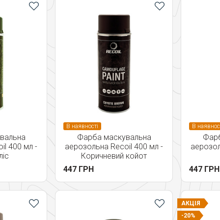
В наявності
В наявнос
вальна
Фарба маскувальна
Фар
l 400 мл -
аерозольна Recoil 400 мл -
аерозол
ліс
Коричневий койот
447 ГРН
447 ГРН
АКЦІЯ
-20%