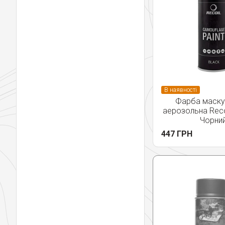
В наявності
Фарба маску
аерозольна Recoi
Чорни
447 ГРН