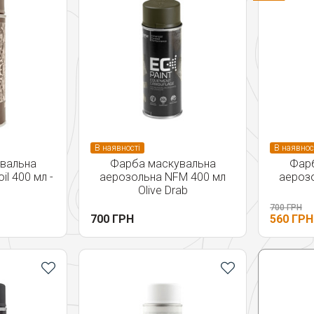
В наявності
В наявнос
вальна
Фарба маскувальна
Фар
l 400 мл -
аерозольна NFM 400 мл
аероз
Olive Drab
700 ГРН
700 ГРН
560 ГРН