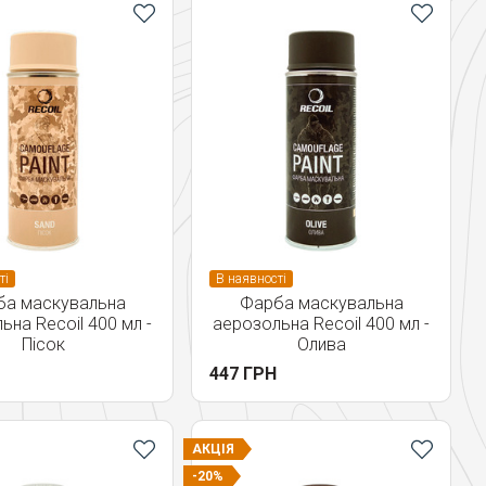
ті
В наявності
ба маскувальна
Фарба маскувальна
ьна Recoil 400 мл -
аерозольна Recoil 400 мл -
Пісок
Олива
447 ГРН
АКЦІЯ
-20%