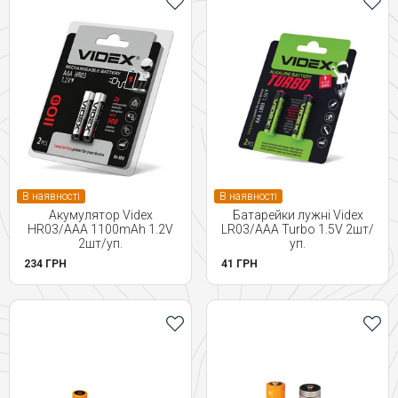
В наявності
В наявності
Акумулятор Videx
Батарейки лужні Videx
HR03/AAA 1100mAh 1.2V
LR03/AAA Turbo 1.5V 2шт/
2шт/уп.
уп.
234 ГРН
41 ГРН