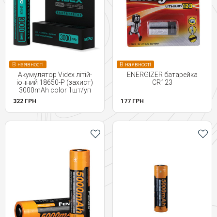
В наявності
В наявності
Акумулятор Videx літій-
ENERGIZER батарейка
іонний 18650-P (захист)
CR123
3000mAh color 1шт/уп
322 ГРН
177 ГРН