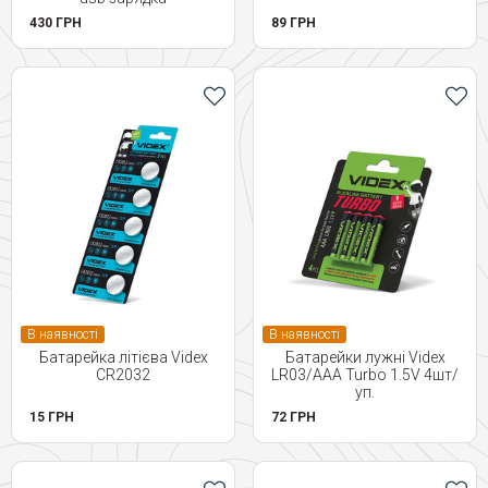
430 ГРН
89 ГРН
В наявності
В наявності
Батарейка літієва Videx
Батарейки лужні Videx
CR2032
LR03/AAA Turbo 1.5V 4шт/
уп.
15 ГРН
72 ГРН