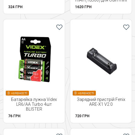
mAh (18500) для Odin mini
324 ГРН
1620 ГРН
В наявності
В наявності
Батарейка лужна Videx
Зарядний пристрій Fenix
LR6/AA Turbo 4шт
ARE-X1 V2.0
BLISTER
76 ГРН
720 ГРН