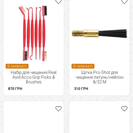
В наявності
В наявності
Набір для чищення Real
Щітка Pro-Shot для
Avid Accu-Grip Picks &
чищення латунь/нейлон
Brushes
8/32 M
870 ГРН
310 ГРН