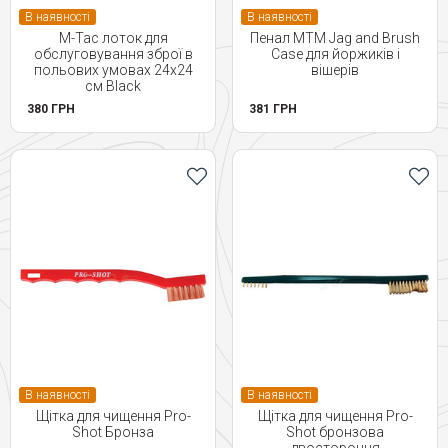
В наявності
В наявності
M-Tac лоток для
Пенал MTM Jag and Brush
обслуговування зброї в
Case для йоржиків і
польових умовах 24х24
вішерів
см Black
380 ГРН
381 ГРН
В наявності
В наявності
Щітка для чищення Pro-
Щітка для чищення Pro-
Shot Бронза
Shot бронзова