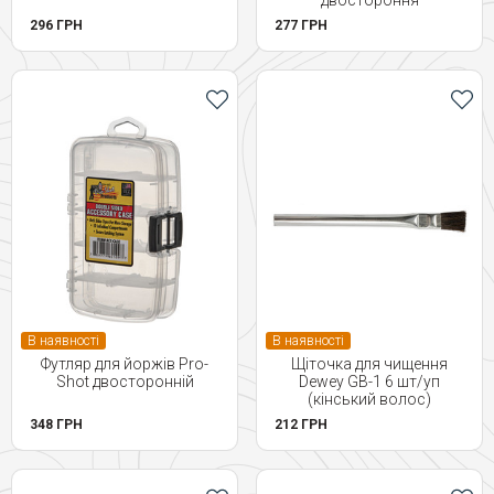
двостороння
296 ГРН
277 ГРН
В наявності
В наявності
Футляр для йоржів Pro-
Щіточка для чищення
Shot двосторонній
Dewey GB-1 6 шт/уп
(кінський волос)
348 ГРН
212 ГРН