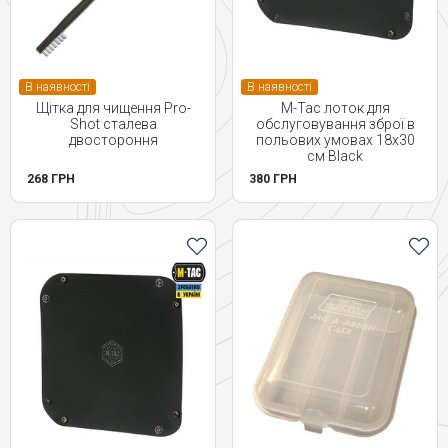
В наявності
В наявності
Щітка для чищення Pro-
M-Tac лоток для
Shot сталева
обслуговування зброї в
двостороння
польових умовах 18х30
см Black
268 ГРН
380 ГРН