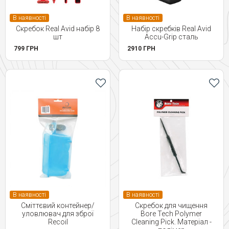
В наявності
В наявності
Скребок Real Avid набір 8
Набір скребків Real Avid
шт
Accu-Grip сталь
799 ГРН
2910 ГРН
В наявності
В наявності
Сміттєвий контейнер/
Скребок для чищення
уловлювач для зброї
Bore Tech Polymer
Recoil
Cleaning Pick. Матеріал -