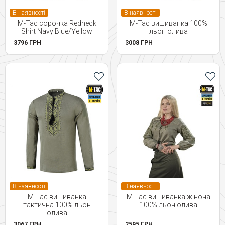
В наявності
В наявності
M-Tac сорочка Redneck
M-Tac вишиванка 100%
Shirt Navy Blue/Yellow
льон олива
3796 ГРН
3008 ГРН
В наявності
В наявності
M-Tac вишиванка
M-Tac вишиванка жіноча
тактична 100% льон
100% льон олива
олива
3067 ГРН
2595 ГРН