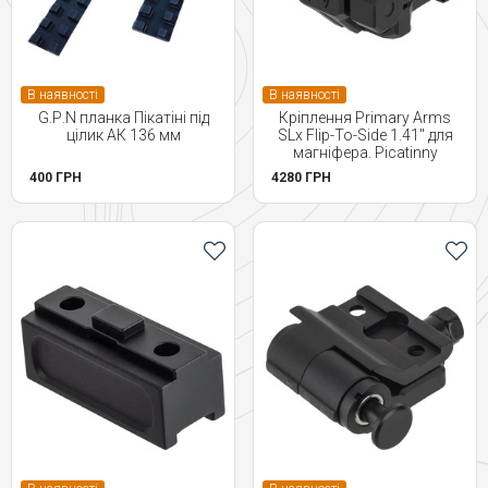
В наявності
В наявності
G.Р.N планка Пікатіні під
Кріплення Primary Arms
цілик АК 136 мм
SLx Flip-To-Side 1.41" для
магніфера. Picatinny
400 ГРН
4280 ГРН