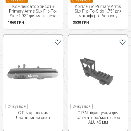
В наявності
В наявності
Компенсатор висоти
Кріплення Primary Arms
Primary Arms SLx Flip-To-
SLx Flip-To-Side 1.75" для
Side 1.93" для магніфера
магніфера. Picatinny
1060 ГРН
3530 ГРН
Очікується
Очікується
G.Р.N кріплення
G.Р.N підвищення для
Ластівчиний хвіст
коліматора/магніфера
ALU 45 мм