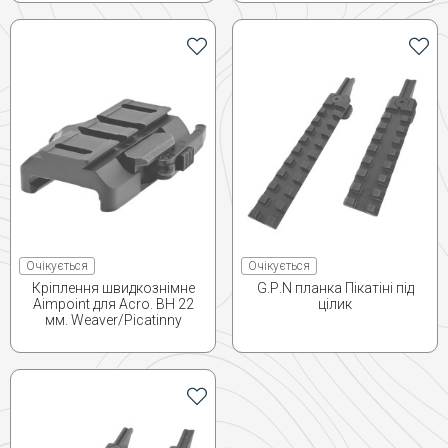
Очікується
Очікується
Кріплення швидкознімне
G.Р.N планка Пікатіні під
Aimpoint для Acro. BH 22
цілик
мм. Weaver/Picatinny