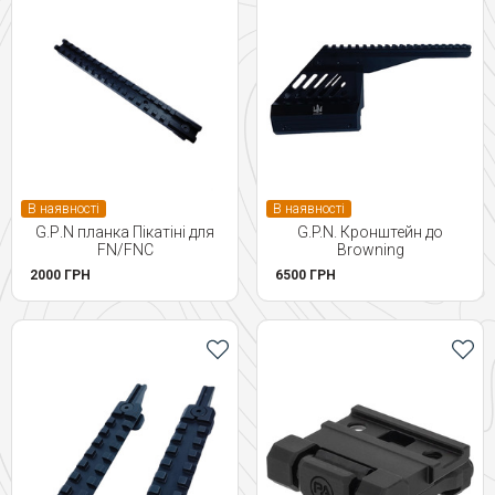
В наявності
В наявності
G.Р.N планка Пікатіні для
G.P.N. Кронштейн до
FN/FNC
Browning
2000 ГРН
6500 ГРН