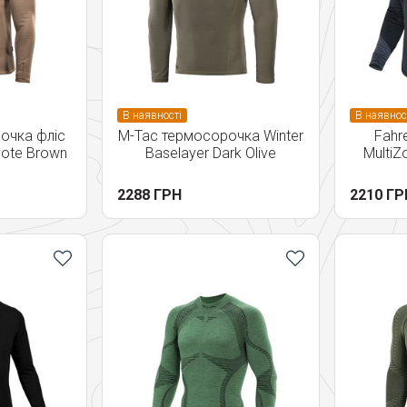
В наявності
В наявнос
очка фліс
M-Tac термосорочка Winter
Fahr
yote Brown
Baselayer Dark Olive
MultiZ
2288 ГРН
2210 ГР