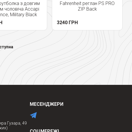
утболка з довгим
Fahrenheit реглан PS PRO
м чоловіча Accapi
ZIP Back
nce, Military Black
Н
3240 ГРН
ступна
МЕСЕНДЖЕРИ
ира Гузара, 49
ких)
СОЦМЕРЕЖІ