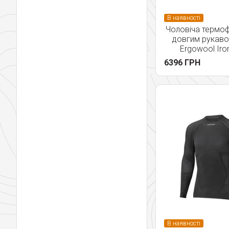
В наявності
Чоловіча термо
довгим рукаво
Ergowool Iro
6396 ГРН
В наявності