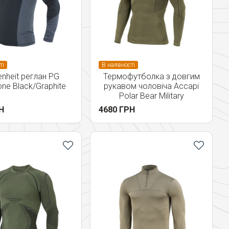
ті
В наявності
enheit реглан PG
Термофутболка з довгим
one Black/Graphite
рукавом чоловіча Accapi
Polar Bear Military
Н
4680 ГРН