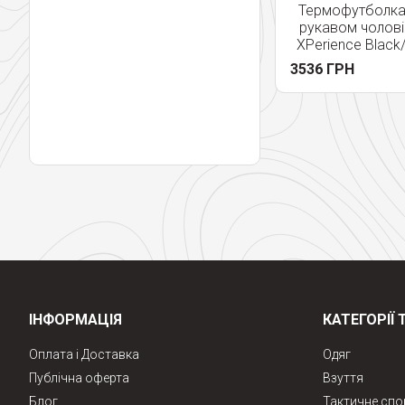
Термофутболка
рукавом чолові
XPerience Black/
3536 ГРН
ІНФОРМАЦІЯ
КАТЕГОРІЇ 
Оплата і Доставка
Одяг
Публічна оферта
Взуття
Блог
Тактичне сп