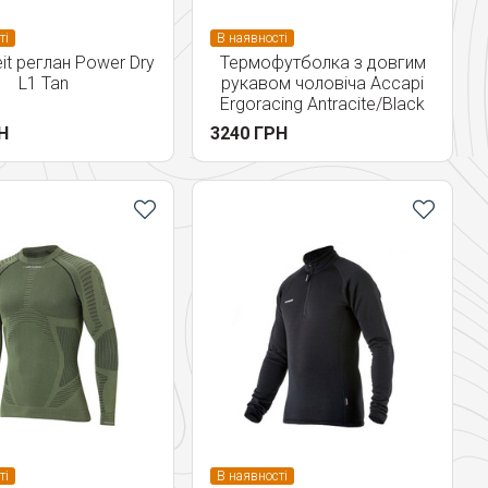
ті
В наявності
it реглан Power Dry
Термофутболка з довгим
L1 Tan
рукавом чоловіча Accapi
Ergoracing Antracite/Black
Н
3240 ГРН
ті
В наявності