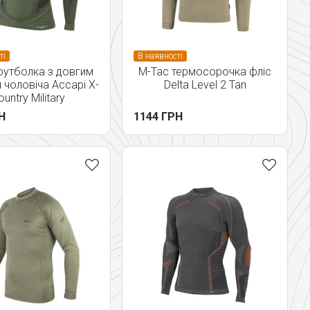
ті
В наявності
утболка з довгим
M-Tac термосорочка фліс
 чоловіча Accapi X-
Delta Level 2 Tan
untry Military
Н
1144 ГРН