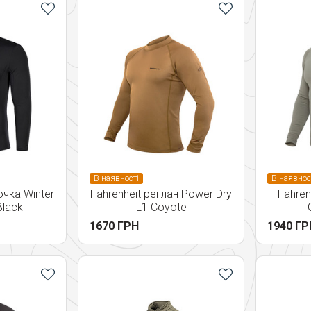
В наявності
В наявнос
чка Winter
Fahrenheit реглан Power Dry
Fahren
Black
L1 Coyote
1670 ГРН
1940 ГР