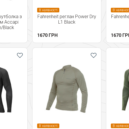
В наявності
В наявнос
футболка з
Fahrenheit реглан Power Dry
Fahrenhe
м Accapi
L1 Black
n/Black
1670 ГРН
1670 ГР
В наявності
В наявнос