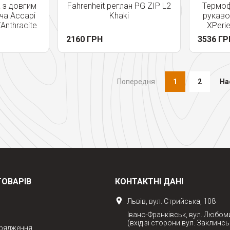
 з довгим
Fahrenheit реглан PG ZIP L2
Термоф
ча Accapi
Khaki
рукаво
Anthracite
XPerie
2160 ГРН
3536 ГР
Попередня
1
2
На
ТОВАРІВ
КОНТАКТНІ ДАНІ
Львів, вул. Стрийська, 108
Івано-Франківськ, вул. Любом
(вхід зі сторони вул. Заклинсь
орядження