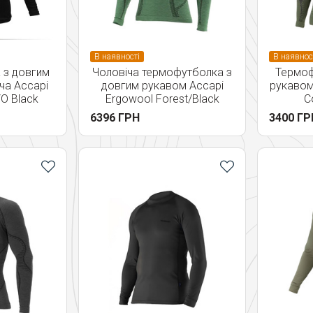
В наявності
В наявнос
 з довгим
Чоловіча термофутболка з
Термоф
ча Accapi
довгим рукавом Accapi
рукавом
O Black
Ergowool Forest/Black
Co
6396 ГРН
3400 ГР