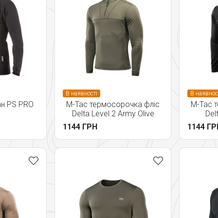
В наявності
В наявнос
ан PS PRO
M-Tac термосорочка фліс
M-Tac 
Delta Level 2 Army Olive
Del
1144 ГРН
1144 ГР