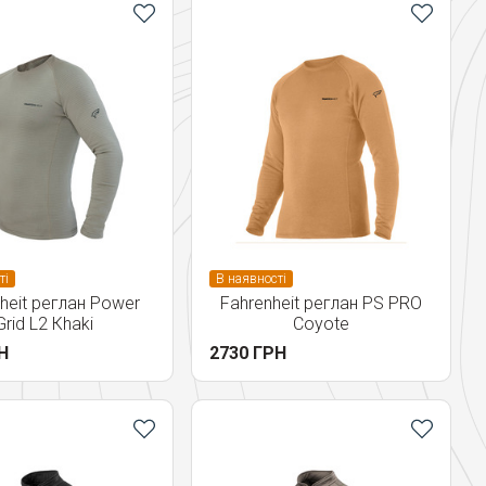
ті
В наявності
heit реглан Power
Fahrenheit реглан PS PRO
Grid L2 Кhaki
Сoyote
Н
2730 ГРН