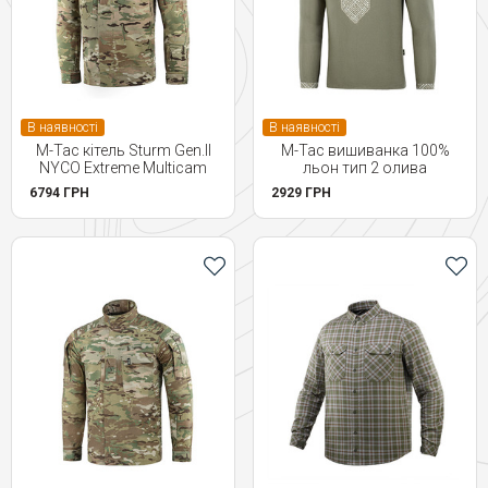
В наявності
В наявності
M-Tac кітель Sturm Gen.II
M-Tac вишиванка 100%
NYCO Extreme Multicam
льон тип 2 олива
6794 ГРН
2929 ГРН