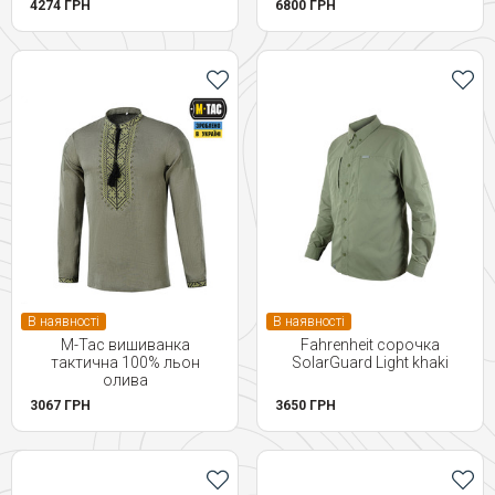
4274 ГРН
6800 ГРН
В наявності
В наявності
M-Tac вишиванка
Fahrenheit сорочка
тактична 100% льон
SolarGuard Light khaki
олива
3067 ГРН
3650 ГРН