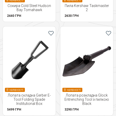
В наявності
В наявності
Сокира Cold Steel Hudson
Пила Kershaw Taskmaster
Bay Tomahawk
2
2440 ГРН
2630 ГРН
В наявності
В наявності
Лопата складна Gerber E-
Лопата розкладна Glock
Tool Folding Spade
Entrenching Tool з пилкою
Institutional Box
Black
5499 ГРН
3290 ГРН