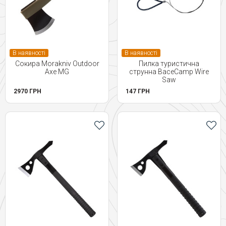
В наявності
В наявності
Сокира Morakniv Outdoor
Пилка туристична
Axe MG
струнна BaceCamp Wire
Saw
2970 ГРН
147 ГРН