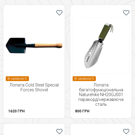
В наявності
В наявності
Лопата Cold Steel Special
Лопата
Forces Shovel
багатофункціональна
Naturehike NH20GJ001
паракорд/нержавіюча
сталь
1620 ГРН
800 ГРН