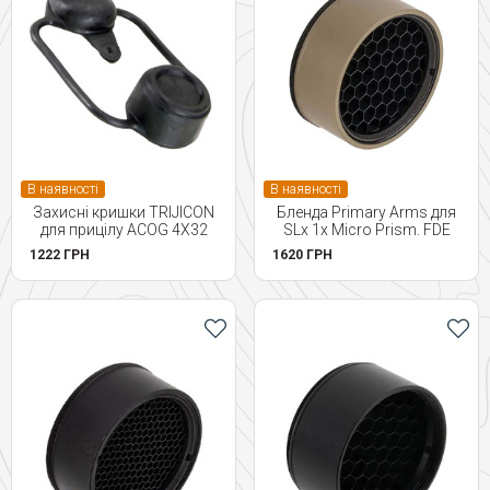
В наявності
В наявності
Захисні кришки TRIJICON
Бленда Primary Arms для
для прицілу ACOG 4X32
SLx 1x Micro Prism. FDE
1222 ГРН
1620 ГРН