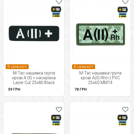
В наявності
В наявності
M-Tac нашивка група
M-Tac нашивка група
крові A (II) + наскрізна
крові A(II) Rh(+) PVC
Laser Cut 25х80 Black
25х60 MM14
59 ГРН
78 ГРН