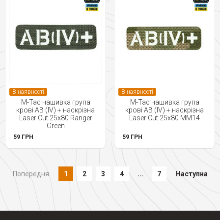
В наявності
В наявності
M-Tac нашивка група
M-Tac нашивка група
крові AB (IV) + наскрізна
крові AB (IV) + наскрізна
Laser Cut 25х80 Ranger
Laser Cut 25х80 MM14
Green
59 ГРН
59 ГРН
Попередня
1
2
3
4
...
7
Наступна