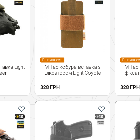
В наявності
В наявнос
авка Light
M-Tac кобура-вставка з
M-Tac 
een
фіксатором Light Coyote
фіксат
328 ГРН
328 ГРН