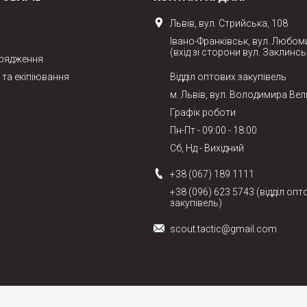
Львів, вул. Стрийська, 108
Івано-Франківськ, вул. Любом
(вхід зі сторони вул. Заклинсь
орядження
та екіпіювання
Відділ оптових закупівель
м. Львів, вул. Володимира Вел
Графік роботи
Пн-Пт - 09:00 - 18:00
Сб, Нд - Вихідний
+38 (067) 189 1111
+38 (096) 623 5743 (відділ опт
закупівель)
scout.tactic@gmail.com