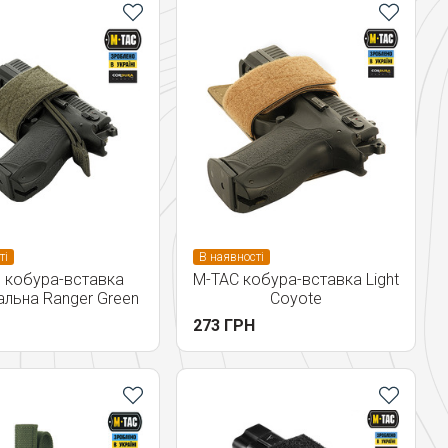
ті
В наявності
 кобура-вставка
M-TAC кобура-вставка Light
альна Ranger Green
Coyote
273 ГРН