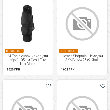
В наявності
В наявності
M-Tac рюкзак-чохол для
Чохол Shaptala "Чемодан
зброї 105 см Gen.II Elite
АКМС" 66х26х9 Khaki
Hex Black
9620 ГРН
1602 ГРН