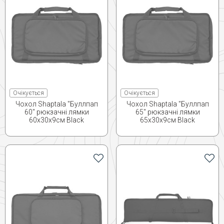
Очікується
Очікується
Чохол Shaptala "Буллпап
Чохол Shaptala "Буллпап
60" рюкзачні лямки
65" рюкзачні лямки
60х30х9см Black
65х30х9см Black