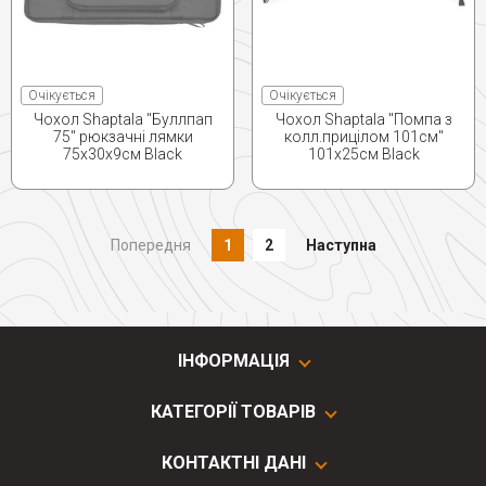
Очікується
Очікується
Чохол Shaptala "Буллпап
Чохол Shaptala "Помпа з
75" рюкзачні лямки
колл.прицілом 101см"
75х30х9см Black
101х25см Black
Попередня
1
2
Наступна
ІНФОРМАЦІЯ
КАТЕГОРІЇ ТОВАРІВ
КОНТАКТНІ ДАНІ