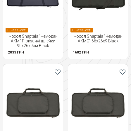
В наявності
В наявності
Чохол Shaptala "Чемодан
Чохол Shaptala "Чемодан
АКМ" Рюкзачні шлейки
АКМС" 66х26х9 Black
90х26х9см Black
2033 ГРН
1602 ГРН