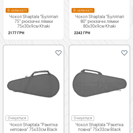
В наявності
В наявності
Чохол Shaptala "Буллпап
Чохол Shaptala "Буллпап
75" рюкзачні лямки
80" рюкзачні лямки
75х30х9см Khaki
80х30х9см Khaki
2177 ГРН
2242 ГРН
Очікується
Очікується
Чохол Shaptala "Ракетка
Чохол Shaptala "Ракетка
неповна" 75х33см Black
повна" 75х33см Black