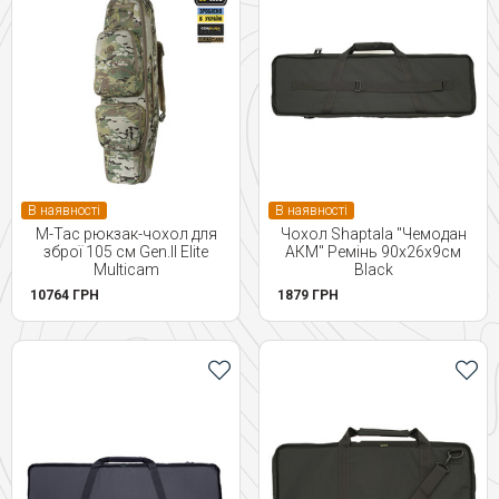
В наявності
В наявності
M-Tac рюкзак-чохол для
Чохол Shaptala "Чемодан
зброї 105 см Gen.II Elite
АКМ" Ремінь 90х26х9см
Multicam
Black
10764 ГРН
1879 ГРН