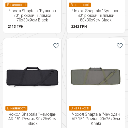
В наявності
В наявності
Чохол Shaptala "Буллпап
Чохол Shaptala "Буллпап
70", рюкзачні лямки
80" рюкзачні лямки
70х30х9см Black
80х30х9см Black
2113 ГРН
2242 ГРН
В наявності
В наявності
Чохол Shaptala "Чемодан
Чохол Shaptala "Чемодан
AR-15". Ремінь 90х26х9см
AR-15". Ремінь 90х26х9см
Black
Khaki