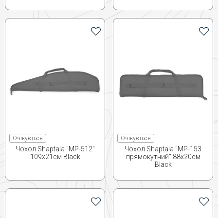
Очікується
Очікується
Чохол Shaptala "МР-512"
Чохол Shaptala "МР-153
109х21см Black
прямокутний" 88х20см
Black