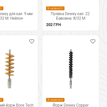
ті
В наявності
wey для кал. 9 мм.
Пухівка Dewey кал. 22.
/32 M. Нейлон
Бавовна. 8/32 M
202 ГРН
ті
В наявності
ний йорж Bore Tech
Йорж Dewey Copper