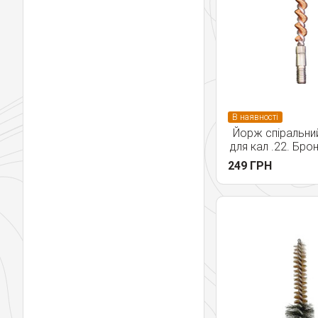
В наявності
Йорж спіральний
для кал .22. Бро
249 ГРН