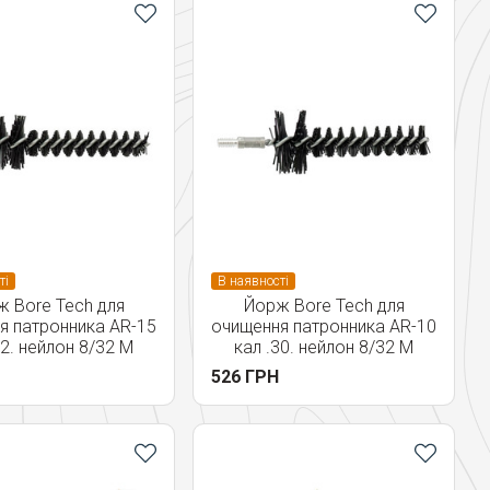
ті
В наявності
 Bore Tech для
Йорж Bore Tech для
я патронника AR-15
очищення патронника AR-10
22. нейлон 8/32 M
кал .30. нейлон 8/32 M
526 ГРН