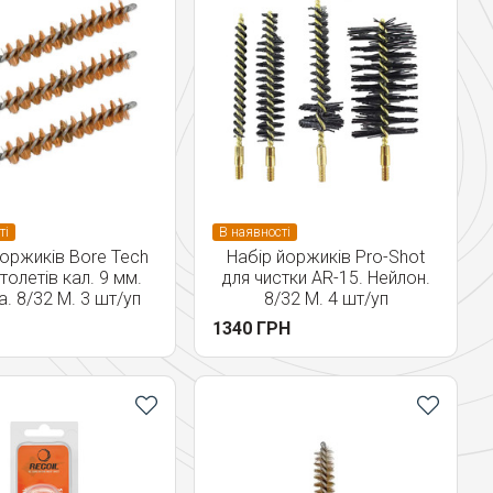
ті
В наявності
йоржиків Bore Tech
Набір йоржиків Pro-Shot
столетів кал. 9 мм.
для чистки AR-15. Нейлон.
. 8/32 M. 3 шт/уп
8/32 M. 4 шт/уп
1340 ГРН