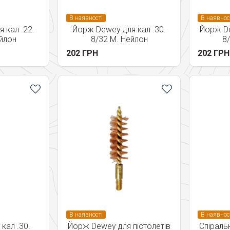
В наявності
В наявнос
 кал .22.
Йорж Dewey для кал .30.
Йорж De
йлон
8/32 M. Нейлон
8
202 ГРН
202 ГРН
В наявності
В наявнос
кал .30.
Йорж Dewey для пістолетів
Спіраль