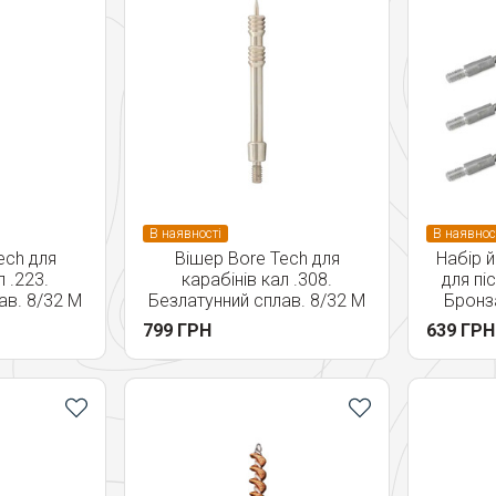
В наявності
В наявнос
ech для
Вішер Bore Tech для
Набір 
л .223.
карабінів кал .308.
для пі
ав. 8/32 M
Безлатунний сплав. 8/32 M
Бронза
799 ГРН
639 ГРН