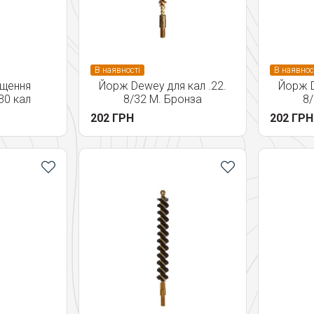
В наявності
В наявнос
ищення
Йорж Dewey для кал .22.
Йорж D
30 кал
8/32 M. Бронза
8/
202 ГРН
202 ГРН