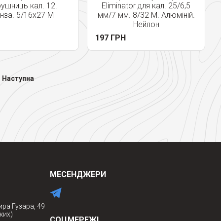
рушниць кал. 12.
Eliminator для кал. 25/6,5
нза. 5/16x27 M
мм/7 мм. 8/32 M. Алюміній.
Нейлон
197 ГРН
Наступна
МЕСЕНДЖЕРИ
ира Гузара, 49
ких)
СОЦМЕРЕЖІ