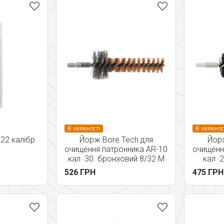
В наявності
В наявнос
22 калібр
Йорж Bore Tech для
Йорж
очищення патронника AR-10
очищенн
кал .30. бронзовий 8/32 M
кал .
526 ГРН
475 ГРН