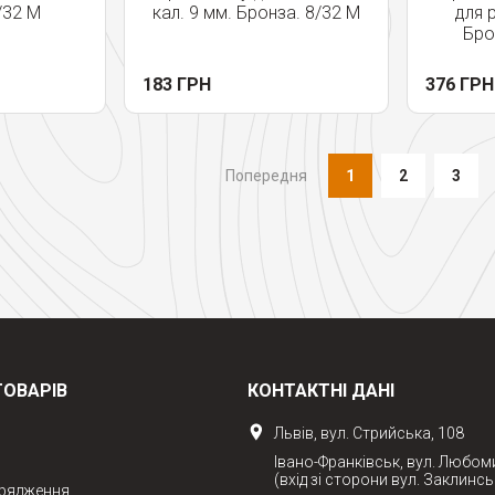
/32 M
кал. 9 мм. Бронза. 8/32 M
для 
Бро
183 ГРН
376 ГРН
Попередня
1
2
3
ТОВАРІВ
КОНТАКТНІ ДАНІ
Львів, вул. Стрийська, 108
Івано-Франківськ, вул. Любом
(вхід зі сторони вул. Заклинсь
орядження