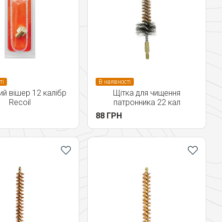
ті
В наявності
ий вішер 12 калібр
Щітка для чищення
Recoil
патронника 22 кал
88 ГРН