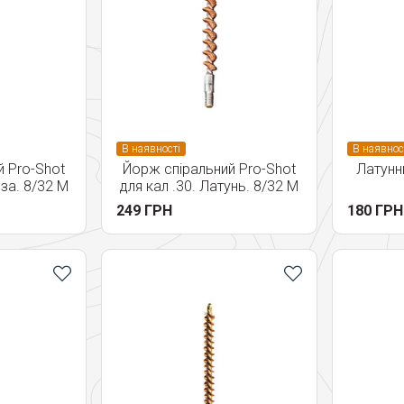
В наявності
В наявнос
 Pro-Shot
Йорж спіральний Pro-Shot
Латунн
нза. 8/32 M
для кал .30. Латунь. 8/32 M
249 ГРН
180 ГРН