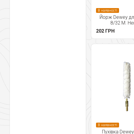
В наявності
Йорж Dewey для
8/32 M. Не
202 ГРН
В наявності
Пухівка Dewey 