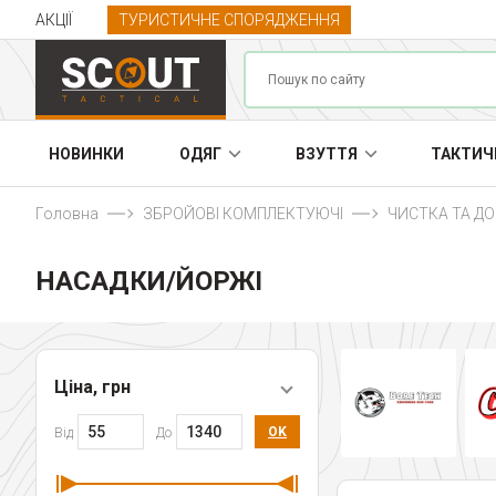
АКЦІЇ
ТУРИСТИЧНЕ СПОРЯДЖЕННЯ
НОВИНКИ
ОДЯГ
ВЗУТТЯ
ТАКТИЧ
Головна
ЗБРОЙОВІ КОМПЛЕКТУЮЧІ
ЧИСТКА ТА Д
НАСАДКИ/ЙОРЖІ
Ціна, грн
OK
Від
До