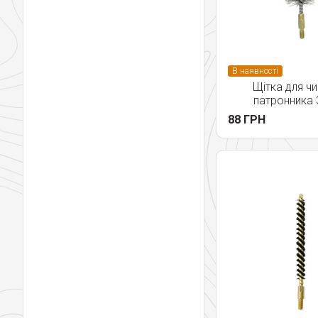
В наявності
Щітка для ч
патронника 
88 ГРН