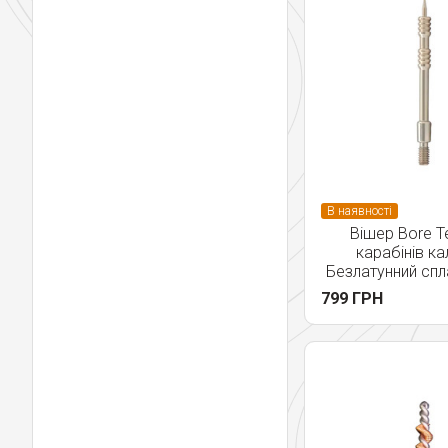
В наявності
Вішер Bore T
карабінів ка
Безлатунний спл
799 ГРН