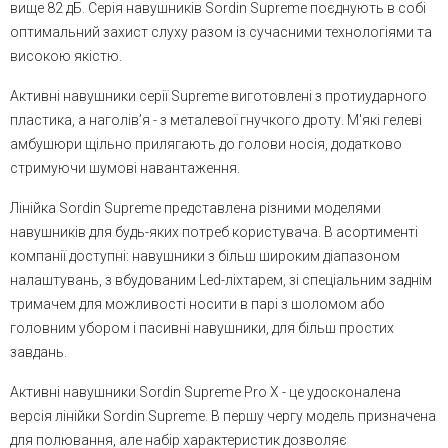
вище 82 дБ. Серія навушників Sordin Supreme поєднують в собі
оптимальний захист слуху разом із сучасними технологіями та
високою якістю.
Активні навушники серії Supreme виготовлені з протиударного
пластика, а наголів’я - з металевої гнучкого дроту. М'які гелеві
амбушюри щільно прилягають до голови носія, додатково
стримуючи шумові навантаження.
Лінійка Sordin Supreme представлена ​​різними моделями
навушників для будь-яких потреб користувача. В асортименті
компанії доступні: навушники з більш широким діапазоном
налаштувань, з вбудованим Led-ліхтарем, зі спеціальним заднім
тримачем для можливості носити в парі з шоломом або
головним убором і пасивні навушники, для більш простих
завдань.
Активні навушники Sordin Supreme Pro X - це удосконалена
версія лінійки Sordin Supreme. В першу чергу модель призначена
для полювання, але набір характеристик дозволяє