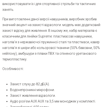
використовувати їх і для спортивної стрільби та тактичних
занять.
При виготовленні даної версії навушників, виробник зробив
значний акцент на захисті від вологи: модель має додатковий
захист відсіку для живлення. В іншому же, набір матеріалів є
класичним для лінійки Supreme: пластмасові навушники,
наголів'я з нержавіючої пружинної сталі та пластмаси, кавер
наголів'я зі шкіри або кольорової тканини (50% бавовни, 50%
нейлону), амбушури з плівки ПВХ та спіненого уретанового
термопластику.
Особливості:
Захист слуху до 82 дБ(А).
Водонепроникні мікрофони.
Захист живлення від вологи.
Аудіо роз'єм AUX AUX та 3,5 мм моноджек у комплекті.