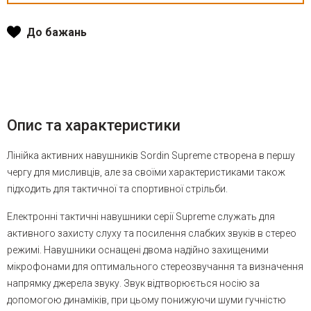
До бажань
Опис та характеристики
Лінійка активних навушників Sordin Supreme створена в першу
чергу для мисливців, але за своїми характеристиками також
підходить для тактичної та спортивної стрільби.
Електронні тактичні навушники серії Supreme служать для
активного захисту слуху та посилення слабких звуків в стерео
режимі. Навушники оснащені двома надійно захищеними
мікрофонами для оптимального стереозвучання та визначення
напрямку джерела звуку. Звук відтворюється носію за
допомогою динаміків, при цьому понижуючи шуми гучністю