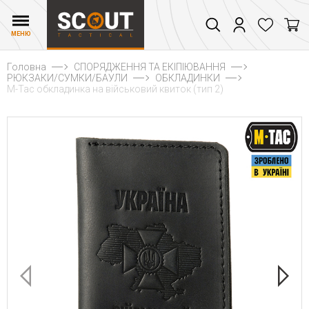
МЕНЮ
Головна
СПОРЯДЖЕННЯ ТА ЕКІПІЮВАННЯ
РЮКЗАКИ/СУМКИ/БАУЛИ
ОБКЛАДИНКИ
M-Tac обкладинка на військовий квиток (тип 2)