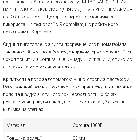
встановлення балістичного захисту - M-TAC БАЛІСТИЧНИЙ
ПАКЕТ 1А КЛАС В КИЛИМОК ДЛЯ СИДІННЯ З РЕМЕНЕМ ARMOR
(не йде в комплекті). Ще однією перевагою килимка є
використання технології NIR compliant, що робить його
невидимим в ІК-діапазоні.
Сидіння виготовлено з листа прорезиненого піноматеріала
товщиною 30 мм, що забезпечує відмінну термоізоляцію. Сам
чохол пошитий з Cordura 1000D - надміцної тканини, стійкої до
стирання та високих навантажень.
Кріпиться на пояс за допомогою міцної стропи з фастексом.
Регульований ремінь дозволяє легко пристебнути килимок на
поясі та швидко зняти його при необхідності. По боках
розташовані трикутні панелі, що сприяють кращій фіксації
килимка на стегнах.
Матеріал:
Cordura 1000D
Товщина ізоляції:
30 мм