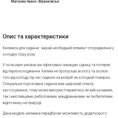
Магазин Івано-Франківськ
Опис та характеристики
Килимок для сидіння - вкрай необхідний елемент спорядження у
холодну пору року.
У польових умовах він ефективно захищає сідниці та поперек
від переохолодження. Килим не пропускає вологу та ізолює
тіло від холоду під час сидіння на мокрій чи холодній поверхні.
Спеціальне портативне сидіння має широкий спектр
застосування, тому може використовуватись як військовими,
так і мисливцями, риболовами, мандрівниками чи любителями
відпочинку на природі.
Дана модель килимка передбачає можливість додаткового