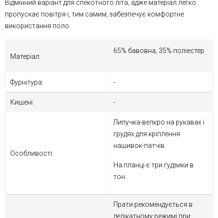
Відмінний варіант для спекотного літа, адже матеріал легко
пропускає повітря і, тим самим, забезпечує комфортне
використання поло.
65% бавовна, 35% поліестер
Матеріал:
Фурнітура:
-
Кишені:
-
Липучка-велкро на рукавах і
грудях для кріплення
нашивок-патчів.
Особливості:
На планці є три гудзики в
тон.
Прати рекомендується в
делікатному режимі при