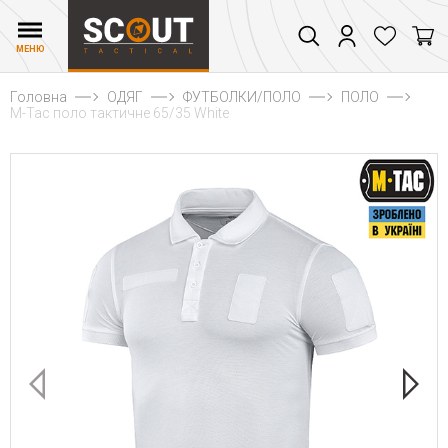
МЕНЮ
Головна
ОДЯГ
ФУТБОЛКИ/ПОЛО
ПОЛО
M-Tac поло тактичне 65/35 White