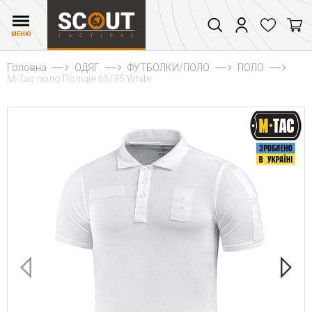
МЕНЮ
Головна
ОДЯГ
ФУТБОЛКИ/ПОЛО
ПОЛО
M-Tac поло Поліція 65/35 White