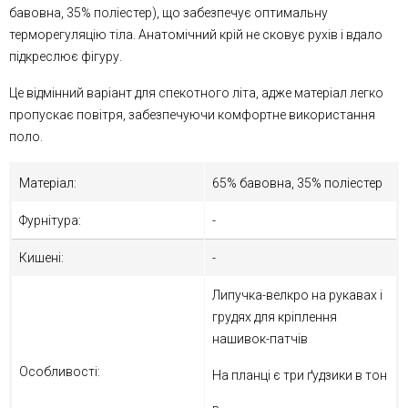
бавовна, 35% поліестер), що забезпечує оптимальну
терморегуляцію тіла. Анатомічний крій не сковує рухів і вдало
підкреслює фігуру.
Це відмінний варіант для спекотного літа, адже матеріал легко
пропускає повітря, забезпечуючи комфортне використання
поло.
Матеріал:
65% бавовна, 35% поліестер
Фурнітура:
-
Кишені:
-
Липучка-велкро на рукавах і
грудях для кріплення
нашивок-патчів
Особливості:
На планці є три ґудзики в тон