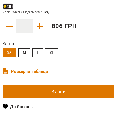
Колір: White / Модель: 93/7 Lady
806 ГРН
Варіант:
XS
M
L
XL
Розмірна таблиця
Купити
До бажань