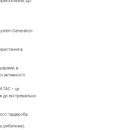
термобілизни, що
System Generation
ористання в
 шарами, в
ої активності.
M-TAC – це
аж до екстремально
ого гардероба.
, рибалкам),