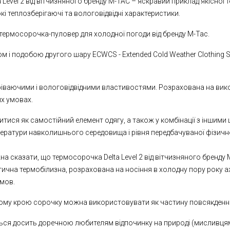
Level 2 від вітчизняного бренду М-TAC – яскравий приклад якісної 
кі теплозберігаючі та вологовідвідні характеристики.
 - термосорочка-пуловер для холодної погоди від бренду M-Tac.
м і подобою другого шару ECWCS - Extended Cold Weather Clothing 
ріваючими і вологовідвідними властивостями. Розрахована на вик
х умовах.
итися як самостійний елемент одягу, а також у комбінації з іншими
ператури навколишнього середовища і рівня передбачуваної фізичн
а сказати, що термосорочка Delta Level 2 від вітчизняного бренду 
ктична термобілизна, розрахована на носіння в холодну пору року 
умов.
ому крою сорочку можна використовувати як частину повсякденн
ься досить доречною любителям відпочинку на природі (мисливцям