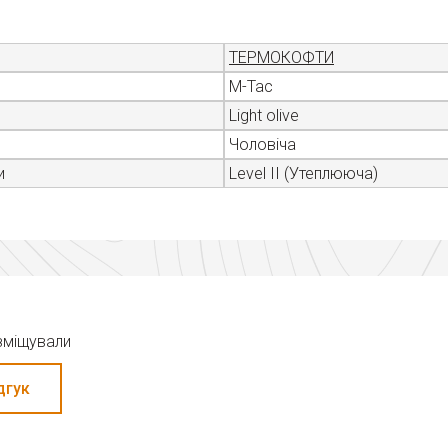
ТЕРМОКОФТИ
M-Tac
Light olive
Чоловіча
и
Level II (Утеплююча)
озміщували
дгук