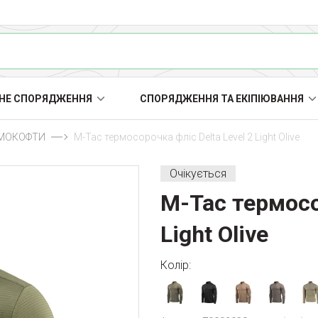
НЕ СПОРЯДЖЕННЯ
СПОРЯДЖЕННЯ ТА ЕКІПІЮВАННЯ
МОКОФТИ
M-Tac термосорочка фліс Delta Level 2 Light Olive
Очікується
M-Tac термосор
Light Olive
Колір: