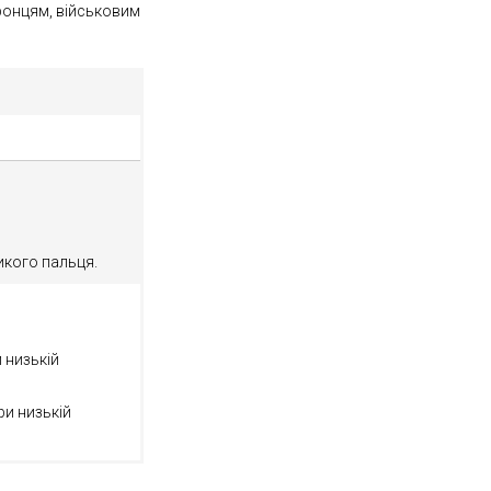
оронцям, військовим
й,
ликого пальця.
 низькій
ри низькій