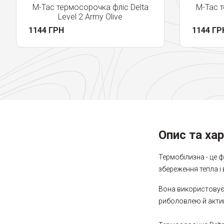
M-Tac термосорочка фліс Delta
M-Tac т
Level 2 Army Olive
1144 ГРН
1144 ГР
Опис та ха
Термобілизна - це 
збереження тепла і
Вона використовуєт
риболовлею й акти