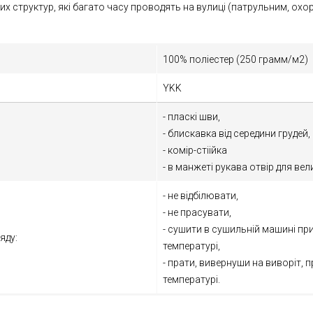
их структур, які багато часу проводять на вулиці (патрульним, ох
100% поліестер (250 грамм/м2)
YKK
- пласкі шви,
- блискавка від середини груде
- комір-стіійка
- в манжеті рукава отвір для ве
- не відбілювати,
- не прасувати,
- сушити в сушильній машині при
яду:
температурі,
- прати, вивернуши на виворіт, п
температурі.