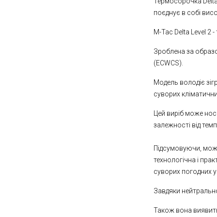
Термосорочка Delta 
поєднує в собі висо
M-Tac Delta Level 2
Зроблена за образо
(ECWCS).
Модель володіє зіг
суворих кліматични
Цей виріб може нос
залежності від тем
Підсумовуючи, можн
технологічна і пра
суворих погодних 
Завдяки нейтральн
Також вона виявит