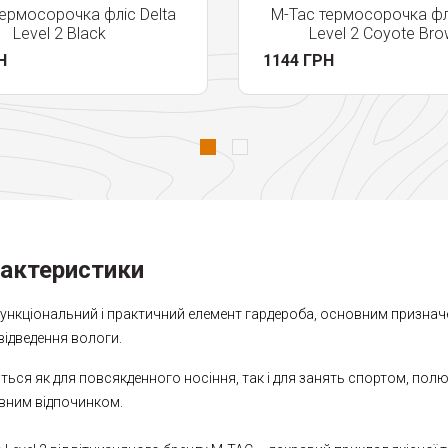
ермосорочка фліс Delta
M-Tac термосорочка флі
Level 2 Black
Level 2 Coyote Br
Н
1144 ГРН
рактеристики
функціональний і практичний елемент гардероба, основним признач
 відведення вологи.
ься як для повсякденного носіння, так і для занять спортом, пол
вним відпочинком.