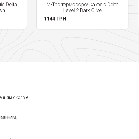
с Delta
M-Tac термосорочка фліс Delta
own
Level 2 Dark Olive
1144 ГРН
енням якого є
юванням,