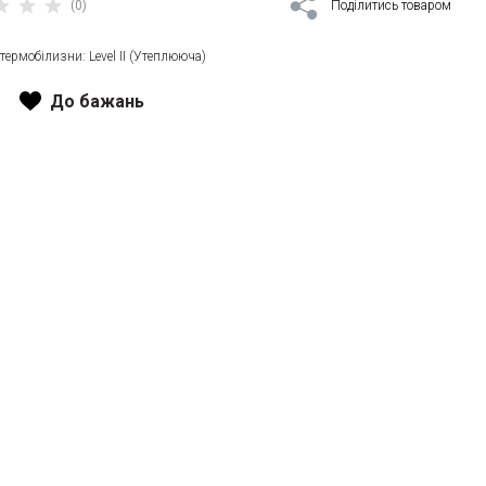
(0)
Поділитись товаром
д термобілизни: Level II (Утеплююча)
До бажань