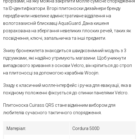
прорізами, на яку можна закріпити молле-сумісне спорядження
та ID-ідентифікатори. Вгорі плитоноски дизайнери бренду
передбачили невелике адміністративне відділення на
вологозахисній блискавці AquaGuard. Дана кишеня
розрахована на зберігання невеликих плоских речей, таких як
посвідчення, ключі, запальничка та інші предмети.
Знизу бронежилета знаходиться швидкознімний модуль з 3
підсумками, які надійно утримують магазини. Щоб уникнути
випадкового зривання з основи Velcro, він кріпиться до строп
на плитоносці за допомогою карабінів Woojin.
Ззаду є класичний молле-інтерфейс і ручка для евакуації, яка в
похідному положенні фіксується до спинки панелями Velcro.
Плитоноска Cuirass QRS стане відмінним вибором для
любителів сучасного тактичного спорядження.
Матеріал:
Cordura 500D