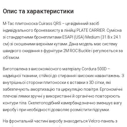
Опис та характеристики
M-Tac плитоноска Cuirass QRS – це відмінний засіб
індивідуального бронезахисту в лінійці PLATE CARRIER. Сумісна
зі стандартними бронеплитами ESAPI (USA) Medium (31.8 х 24.1
см) зі скошеними верхніми кутами. Дана модель має систему
швидкого скидання з фурнітури 2М ROC Buckle і регулюється за
об'ємом.
Виготовлена з високоякісного матеріалу Cordura 500D –
надміцної тканини, стійкої до стирання і високих навантажень. З
внутрішньої сторони плитоноски є вставки з 3D сітки, які
забезпечують амортизацію та циркуляцію повітря. Ергономічні
плечові лямки зручні у використанні й органічно повторюють
контури тіла. Скелетоподібний камербанд значно зменшує вагу
виробу і при необхідності дозволяє розмістити підсумки.
На фронтальній частині виробу знаходиться Velcro-панель з