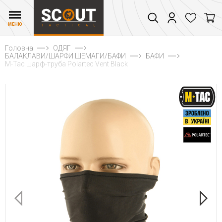
МЕНЮ
Головна
ОДЯГ
БАЛАКЛАВИ/ШАРФИ ШЕМАГИ/БАФИ
БАФИ
M-Tac шарф-труба Polartec Vent Black