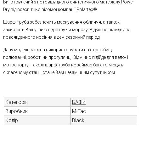
Виготовлений з потовідвідного синтетичного матеріалу Power
Dry від всесвітньо відомої компанії Polartec®.
Шарф-труба забезпечить маскування обличчя, а також
захистить Вашу шию від вітру чи морозу. Відмінно підійде для
повсякденного носіння в демісезонний період.
Дану модель можна використовувати на стрільбищі,
полюванні, роботі чи прогулянці. Відмінно підійде для вело- і
мотоспорту. Також шарф-труба не займає багато місця в
складеному стані і стане Вам незамінним супутником.
Категорія
БАФИ
Виробник
M-Tac
Колір
Black