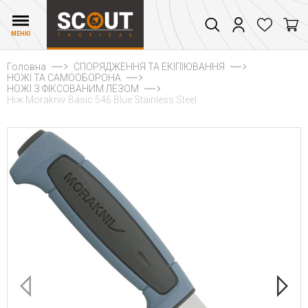
МЕНЮ
Головна
СПОРЯДЖЕННЯ ТА ЕКІПІЮВАННЯ
НОЖІ ТА САМООБОРОНА
НОЖІ З ФІКСОВАНИМ ЛЕЗОМ
Ніж Morakniv Basic 546 Blue Stainless Steel