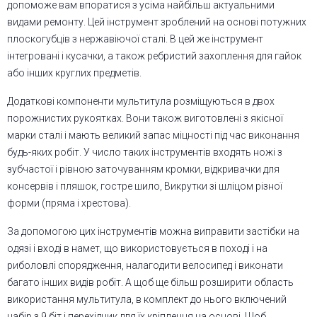
допоможе вам впоратися з усіма найбільш актуальними
видами ремонту. Цей інструмент зроблений на основі потужних
плоскогубців з нержавіючої сталі. В цей же інструмент
інтегровані і кусачки, а також ребристий захоплення для гайок
або інших круглих предметів.
Додаткові компоненти мультитула розміщуються в двох
порожнистих рукоятках. Вони також виготовлені з якісної
марки сталі і мають великий запас міцності під час виконання
будь-яких робіт. У число таких інструментів входять ножі з
зубчастої і рівною заточуванням кромки, відкривачки для
консервів і пляшок, гостре шило, Викрутки зі шліцом різної
форми (пряма і хрестова).
За допомогою цих інструментів можна виправити застібки на
одязі і вході в намет, що використовується в поході і на
риболовлі спорядження, налагодити велосипед і виконати
багато інших видів робіт. А щоб ще більш розширити область
використання мультитула, в комплект до нього включений
набір з 9 біт і перехідник для їх кріплення на основі. Щоб