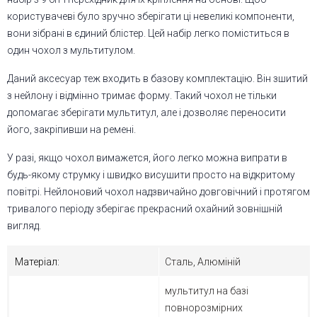
користувачеві було зручно зберігати ці невеликі компоненти,
вони зібрані в єдиний блістер. Цей набір легко поміститься в
один чохол з мультитулом.
Даний аксесуар теж входить в базову комплектацію. Він зшитий
з нейлону і відмінно тримає форму. Такий чохол не тільки
допомагає зберігати мультитул, але і дозволяє переносити
його, закріпивши на ремені.
У разі, якщо чохол вимажется, його легко можна випрати в
будь-якому струмку і швидко висушити просто на відкритому
повітрі. Нейлоновий чохол надзвичайно довговічний і протягом
тривалого періоду зберігає прекрасний охайний зовнішній
вигляд.
Матеріал:
Сталь, Алюміній
мультитул на базі
повнорозмірних