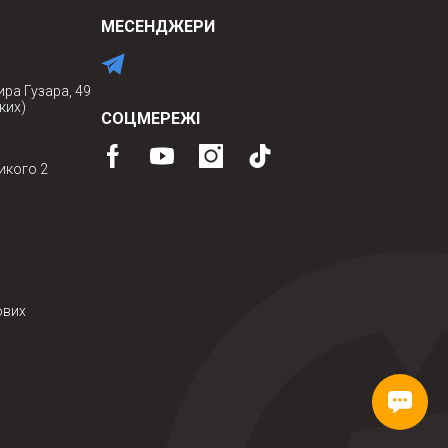
МЕСЕНДЖЕРИ
ира Гузара, 49
ких)
СОЦМЕРЕЖІ
икого 2
ових