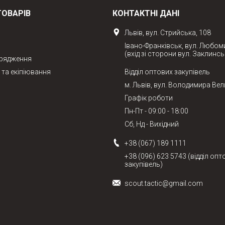
ТОВАРІВ
КОНТАКТНІ ДАНІ
Львів, вул. Стрийська, 108
Івано-Франківськ, вул. Любом
(вхід зі сторони вул. Заклинсь
орядження
та екіпіювання
Відділ оптових закупівель
м. Львів, вул. Володимира Вел
Графік роботи
Пн-Пт - 09:00 - 18:00
Сб, Нд - Вихідний
+38 (067) 189 1111
+38 (096) 623 5743 (відділ опт
закупівель)
scout.tactic@gmail.com