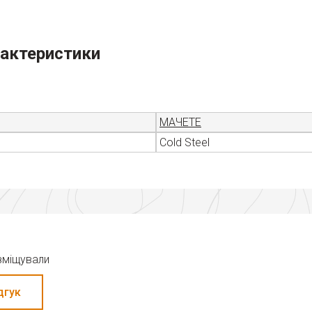
рактеристики
МАЧЕТЕ
Cold Steel
озміщували
дгук