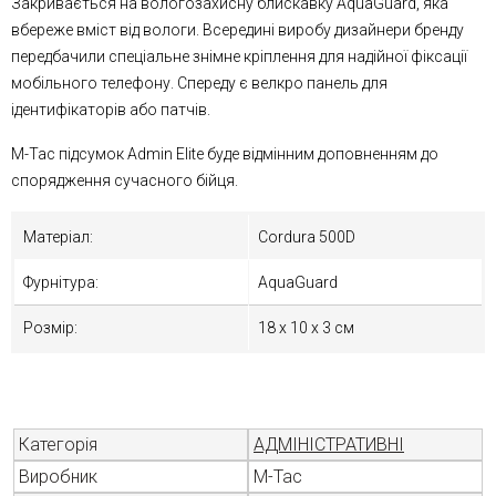
Закривається на вологозахисну блискавку AquaGuard, яка
вбереже вміст від вологи. Всередині виробу дизайнери бренду
передбачили спеціальне знімне кріплення для надійної фіксації
мобільного телефону. Спереду є велкро панель для
ідентифікаторів або патчів.
M-Tac підсумок Admin Elite буде відмінним доповненням до
спорядження сучасного бійця.
Матеріал:
Cordura 500D
Фурнітура:
AquaGuard
Розмір:
18 х 10 х 3 см
Категорія
АДМІНІСТРАТИВНІ
Виробник
M-Tac