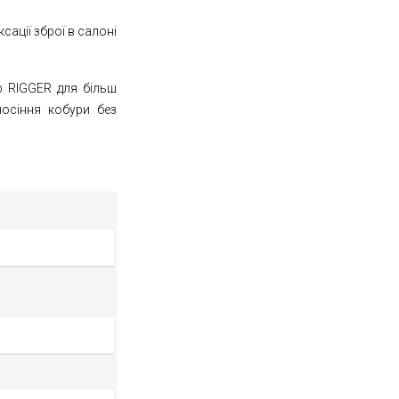
сації зброї в салоні
р RIGGER для більш
носіння кобури без