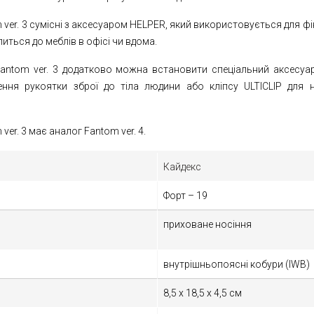
 ver. 3 сумісні з аксесуаром HELPER, який використовується для фік
иться до меблів в офісі чи вдома.
antom ver. 3 додатково можна встановити спеціальний аксесуа
ння рукоятки зброї до тіла людини або кліпсу ULTICLIP для 
ver. 3 має аналог Fantom ver. 4.
Кайдекс
Форт – 19
приховане носіння
внутрішньопоясні кобури (IWB)
8,5 х 18,5 х 4,5 см