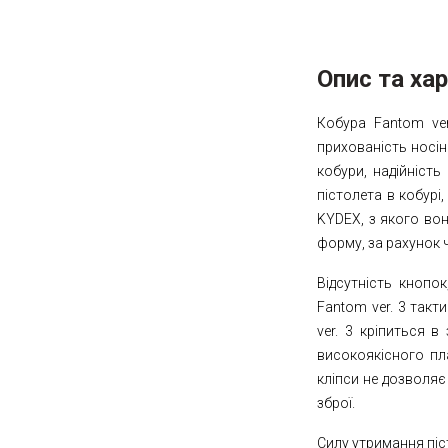
Опис та ха
Кобура Fantom ver
прихованість носін
кобури, надійність
пістолета в кобурі
KYDEX, з якого во
форму, за рахунок 
Відсутність кнопок
Fantom ver. 3 такт
ver. 3 кріпиться в
високоякісного пла
кліпси не дозволяє
зброї.
Силу утримання піс