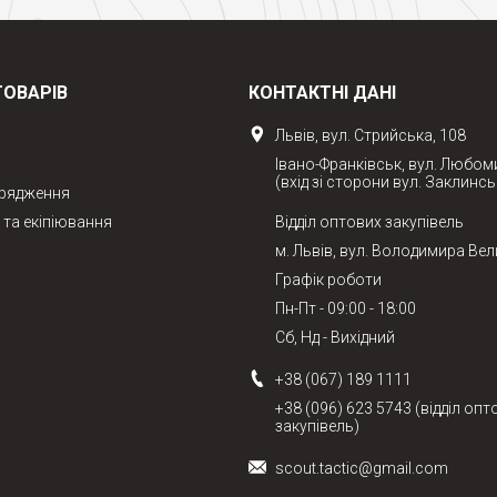
ТОВАРІВ
КОНТАКТНІ ДАНІ
Львів, вул. Стрийська, 108
Івано-Франківськ, вул. Любом
(вхід зі сторони вул. Заклинсь
орядження
та екіпіювання
Відділ оптових закупівель
м. Львів, вул. Володимира Вел
Графік роботи
Пн-Пт - 09:00 - 18:00
Сб, Нд - Вихідний
+38 (067) 189 1111
+38 (096) 623 5743 (відділ опт
закупівель)
scout.tactic@gmail.com