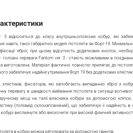
рактеристики
. 3 відноситься до класу внутрішньопоясних кобур, які забе
ня навіть такої габаритної моделі пістолета як Форт-19. Мінімал
 фіксації зброї, при цьому відсутність додаткових кнопок, необх
, - головні переваги Fantom ver. 3 - стають можливими в поєднанн
на виготовлена. Матеріал фактично повністю прилягає до пістоле
чого забезпечує надійне утримання Форт 19 без додаткових хлястикі
, хлястиків, фіксаторів, які запобігають випаданню зброї з коб
ичну перевагу в швидкості виймання пістолета в ситуації вогнево
 зручному місці на талії власника кобури за допомогою кліпси, 
стику (поліамід склонаповнений), що забезпечує її надійність в 
 кобурі вислизнути або вискочити при високій фізичній активності
толета в кобурі можна регулювати за допомогою гвинтів.