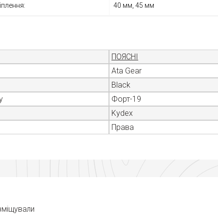
іплення:
40 мм, 45 мм
ПОЯСНІ
Ata Gear
Black
у
Форт-19
Kydex
Права
озміщували