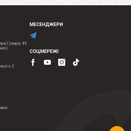
МЕСЕНДЖЕРИ
ира Гузара, 49
ких)
СОЦМЕРЕЖІ
икого 2
ових