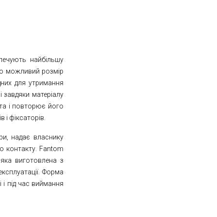
зпечують найбільшу
ьно можливий розмір
ідних для утримання
і завдяки матеріалу
та і повторює його
в і фіксаторів.
ури, надає власнику
го контакту. Fantom
яка виготовлена ​​з
експлуатації. Форма
 і під час виймання