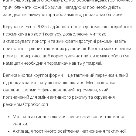
найменш яскравого режиму Еко кольоровий індикатор починає
тричі блимати кожні 5 хвилин, нагадуючи про необхідність
заряджання акумулятора або заміни одноразових батарей.
Керування Fenix PD35R здійснюється за допомогою подвійного
перемикача в хвості корпусу, дозволяючи миттєво
активовувати пристрій та змінювати доступні режими навіть
при носінні щільних тактичних рукавичок. Кнопки мають різний
розмір і поверхню, щоб користувач не плутав їх між собою і міг
намацати необхідний перемикач навіть у темряві.
Велика кнопка круглої форми — це тактичний перемикач, який
відповідає за миттєву активацію ліхтаря. Менша кнопка
овальної форми — функціональний перемикач, який
призначений для зміни активного режиму та керування
режимом Стробоскоп.
Миттєва активація ліхтаря: легке натискання тактичної
кнопки.
Активація постійного освітлення: натискання тактичної