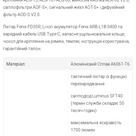
кріплення ALG-15, ALG-16 і ALG-00, виносна кнопка AER-02 V2.0,
світлофільтри AOF-S+, сигнальний жезл AOT-S+ і дифузійний
фільтр AOD-S V2.0.
Ліхтар Fenix PD35R, Li-ion акумулятор Fenix ARB-L18-3400 та
зарядний кабель USB Type-C, запасне ущільнювальне кільце,
чохол для кріплення на ремені, темляк, інструкція користувача,
гарантійний талон.
Матеріал:
Алюмінієвий Сплав A6061-T6
тактичний ліхтар із функцію
перезаряджання
світлодіод Luminus SFT40
(термін служби складає 50
тисяч годин)
максимальна яскравість
1700 люмен