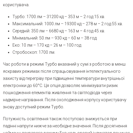
користувача.
Турбо: 1700 лм – 31200 кд – 353 м – 2 год 15 хв.
Максимальний: 1000 лм – 19300 кд – 278 м – 2 год 55 хв.
Середній: 350 лм – 6680 кд – 163 м – 4 год 45 хв.
Мінімальний: 50 лм – 930 кд – 60 м – 38 год.
Еко: 10 лм – 170 кд – 26 м – 100 год.
Стробоскоп: 1700 лм.
Час роботи в режимі Турбо вказаний у сумі з роботою в менш
яскравих режимах після спрацьовування інтелектуального
захисту від перегріву при підвищенні температури внутрішньої
електроніки до 60°C. Ця опція дозволяє мінімізувати ризик
пошкодження елементів живлення та світлодіода через
надмірне нагрівання. Після охолодження корпусу користувачу
знову доступний режим Турбо.
Потужність освітлення також поступово знижується при
падінні напруги нижче за необхідне значення. Після досягнення