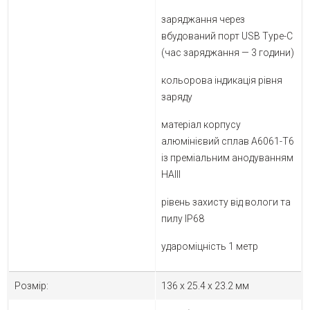
заряджання через
вбудований порт USB Type-C
(час заряджання — 3 години)
кольорова індикація рівня
заряду
матеріал корпусу
алюмінієвий сплав A6061-T6
із преміальним анодуванням
HAIII
рівень захисту від вологи та
пилу IP68
удароміцність 1 метр
Розмір:
136 х 25.4 х 23.2 мм