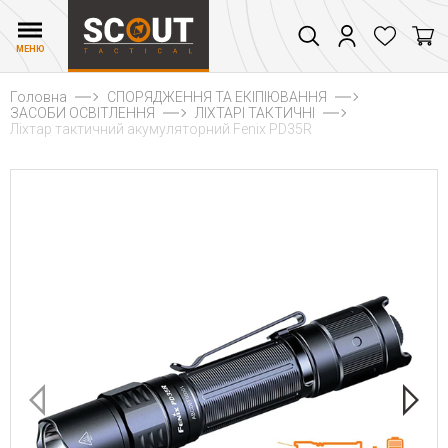
МЕНЮ
Головна
СПОРЯДЖЕННЯ ТА ЕКІПІЮВАННЯ
ЗАСОБИ ОСВІТЛЕННЯ
ЛІХТАРІ ТАКТИЧНІ
Ліхтар тактичний акумуляторний Fenix PD35R