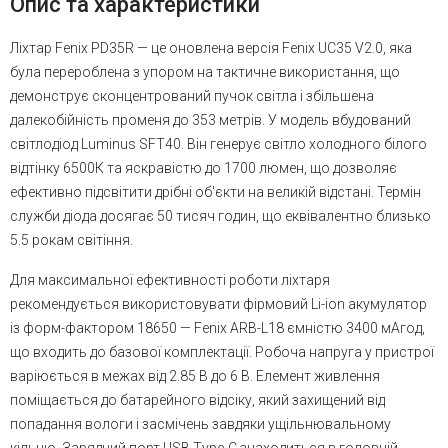
Опис та характеристики
Ліхтар Fenix PD35R — це оновлена версія Fenix UC35 V2.0, яка
була перероблена з упором на тактичне використання, що
демонструє сконцентрований пучок світла і збільшена
далекобійність променя до 353 метрів. У модель вбудований
світлодіод Luminus SFT40. Він генерує світло холодного білого
відтінку 6500К та яскравістю до 1700 люмен, що дозволяє
ефективно підсвітити дрібні об'єкти на великій відстані. Термін
служби діода досягає 50 тисяч годин, що еквівалентно близько
5.5 рокам світіння.
Для максимальної ефективності роботи ліхтаря
рекомендується використовувати фірмовий Li-ion акумулятор
із форм-фактором 18650 — Fenix ARB-L18 ємністю 3400 мАгод,
що входить до базової комплектації. Робоча напруга у пристрої
варіюється в межах від 2.85 В до 6 В. Елемент живлення
поміщається до батарейного відсіку, який захищений від
попадання вологи і засмічень завдяки ущільнювальному