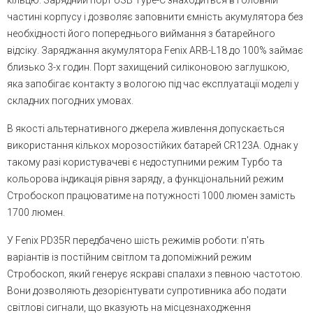
кільцю. Зарядний порт USB Type-C знаходиться в головній
частині корпусу і дозволяє заповнити ємність акумулятора без
необхідності його попереднього виймання з батарейного
відсіку. Заряджання акумулятора Fenix ARB-L18 до 100% займає
близько 3-х годин. Порт захищений силіконовою заглушкою,
яка запобігає контакту з вологою під час експлуатації моделі у
складних погодних умовах.
В якості альтернативного джерела живлення допускається
використання кількох морозостійких батарей CR123A. Однак у
такому разі користувачеві є недоступними режим Турбо та
кольорова індикація рівня заряду, а функціональний режим
Стробоскоп працюватиме на потужності 1000 люмен замість
1700 люмен.
У Fenix PD35R передбачено шість режимів роботи: п'ять
варіантів із постійним світлом та допоміжний режим
Стробоскоп, який генерує яскраві спалахи з певною частотою.
Вони дозволяють дезорієнтувати супротивника або подати
світлові сигнали, що вказують на місцезнаходження