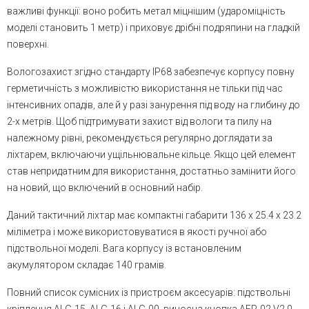
важливі функції: воно робить метал міцнішим (удароміцність
моделі становить 1 метр) і приховує дрібні подряпини на гладкій
поверхні.
Вологозахист згідно стандарту IP68 забезпечує корпусу повну
герметичність з можливістю використання не тільки під час
інтенсивних опадів, але й у разі занурення під воду на глибину до
2-х метрів. Щоб підтримувати захист від вологи та пилу на
належному рівні, рекомендується регулярно доглядати за
ліхтарем, включаючи ущільнювальне кільце. Якщо цей елемент
став непридатним для використання, достатньо замінити його
на новий, що включений в основний набір.
Даний тактичний ліхтар має компактні габарити 136 х 25.4 х 23.2
міліметра і може використовуватися в якості ручної або
підствольної моделі. Вага корпусу із встановленим
акумулятором складає 140 грамів.
Повний список сумісних із пристроєм аксесуарів: підствольні