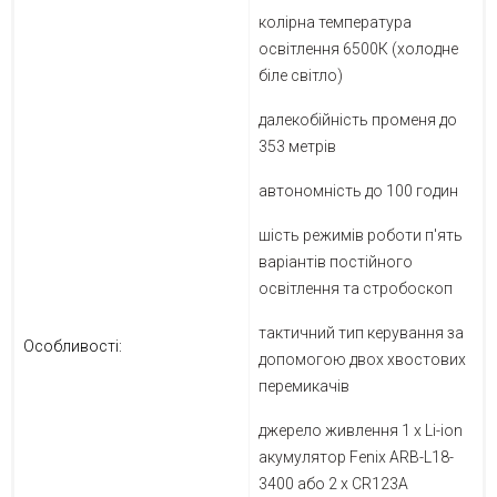
колірна температура
освітлення 6500К (холодне
біле світло)
далекобійність променя до
353 метрів
автономність до 100 годин
шість режимів роботи п'ять
варіантів постійного
освітлення та стробоскоп
тактичний тип керування за
Особливості:
допомогою двох хвостових
перемикачів
джерело живлення 1 х Li-ion
акумулятор Fenix ARB-L18-
3400 або 2 х CR123A