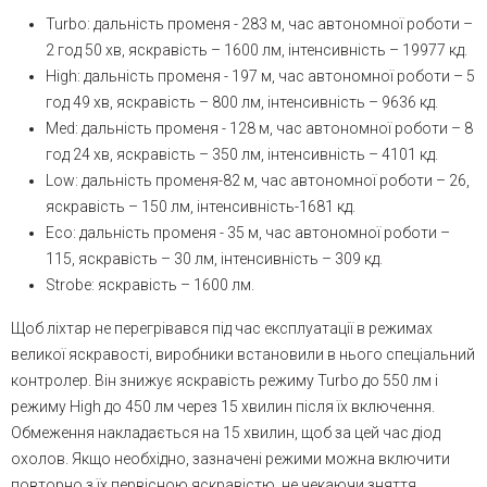
Turbo: дальність променя - 283 м, час автономної роботи –
2 год 50 хв, яскравість – 1600 лм, інтенсивність – 19977 кд.
High: дальність променя - 197 м, час автономної роботи – 5
год 49 хв, яскравість – 800 лм, інтенсивність – 9636 кд.
Med: дальність променя - 128 м, час автономної роботи – 8
год 24 хв, яскравість – 350 лм, інтенсивність – 4101 кд.
Low: дальність променя-82 м, час автономної роботи – 26,
яскравість – 150 лм, інтенсивність-1681 кд.
Eco: дальність променя - 35 м, час автономної роботи –
115, яскравість – 30 лм, інтенсивність – 309 кд.
Strobe: яскравість – 1600 лм.
Щоб ліхтар не перегрівався під час експлуатації в режимах
великої яскравості, виробники встановили в нього спеціальний
контролер. Він знижує яскравість режиму Turbo до 550 лм і
режиму High до 450 лм через 15 хвилин після їх включення.
Обмеження накладається на 15 хвилин, щоб за цей час діод
охолов. Якщо необхідно, зазначені режими можна включити
повторно з їх первісною яскравістю, не чекаючи зняття