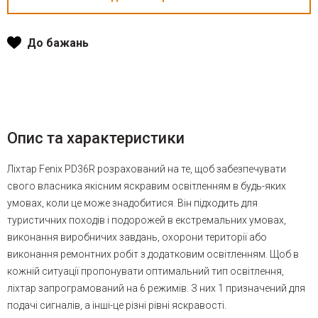
До бажань
Опис та характеристики
Ліхтар Fenix PD36R розрахований на те, щоб забезпечувати
свого власника якісним яскравим освітленням в будь-яких
умовах, коли це може знадобитися. Він підходить для
туристичних походів і подорожей в екстремальних умовах,
виконання виробничих завдань, охорони території або
виконання ремонтних робіт з додатковим освітленням. Щоб в
кожній ситуації пропонувати оптимальний тип освітлення,
ліхтар запрограмований на 6 режимів. З них 1 призначений для
подачі сигналів, а інші-це різні рівні яскравості.