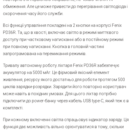
обмеження. Але це може привести до перегрівання світлодіода і
скорочення часу його служби.
Всі функції управління покладені на 2 кнопки на корпусі Fenix
PD36R. Та, що в хвості, включає світло в режимі миттєвого
доступу при частковому натисканні або в постійному режимі
при повному натисканні. Кнопка в головній частині
запрограмована на перемикання режимів.
Тривалу автономну роботу ліхтаря Fenix PD36R забезпечує
акумулятор на 5000 мАг. Це фірмовий якісний елемент
живлення, ресурсу якого достатньо для роботи протягом 500
циклів зарядки-розрядки. Зарядити його повторно користувач
може навіть в похідних умовах. Для цього ліхтар потрібно
підключити до power-банку через кабель USB type-С, який теж є в
комплекті.
При кожному включенні світла спрацьовує індикатор заряду. Ця
функція дає можливість вільно орієнтуватися в тому, скільки