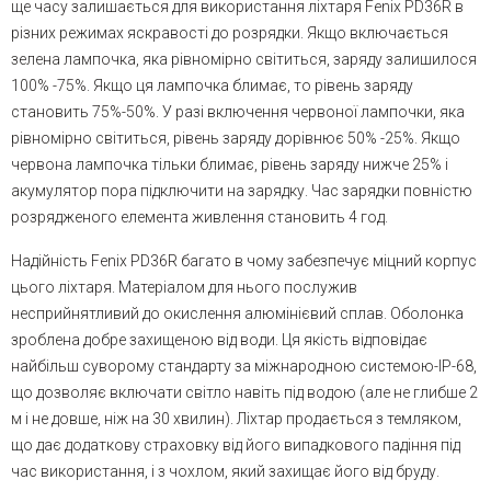
ще часу залишається для використання ліхтаря Fenix PD36R в
різних режимах яскравості до розрядки. Якщо включається
зелена лампочка, яка рівномірно світиться, заряду залишилося
100% -75%. Якщо ця лампочка блимає, то рівень заряду
становить 75%-50%. У разі включення червоної лампочки, яка
рівномірно світиться, рівень заряду дорівнює 50% -25%. Якщо
червона лампочка тільки блимає, рівень заряду нижче 25% і
акумулятор пора підключити на зарядку. Час зарядки повністю
розрядженого елемента живлення становить 4 год.
Надійність Fenix PD36R багато в чому забезпечує міцний корпус
цього ліхтаря. Матеріалом для нього послужив
несприйнятливий до окислення алюмінієвий сплав. Оболонка
зроблена добре захищеною від води. Ця якість відповідає
найбільш суворому стандарту за міжнародною системою-IP-68,
що дозволяє включати світло навіть під водою (але не глибше 2
м і не довше, ніж на 30 хвилин). Ліхтар продається з темляком,
що дає додаткову страховку від його випадкового падіння під
час використання, і з чохлом, який захищає його від бруду.