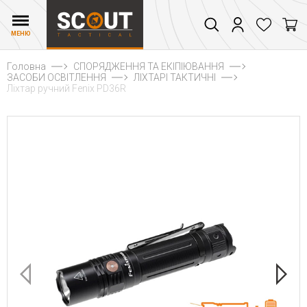
МЕНЮ
Головна
СПОРЯДЖЕННЯ ТА ЕКІПІЮВАННЯ
ЗАСОБИ ОСВІТЛЕННЯ
ЛІХТАРІ ТАКТИЧНІ
Ліхтар ручний Fenix PD36R