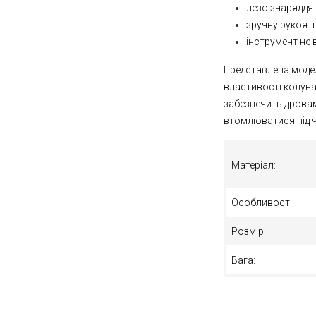
лезо знаряддя
зручну рукоят
інструмент не 
Представлена модел
властивості колуна
забезпечить дровам
втомлюватися під ч
Матеріал:
Особливості:
Розмір:
Вага: