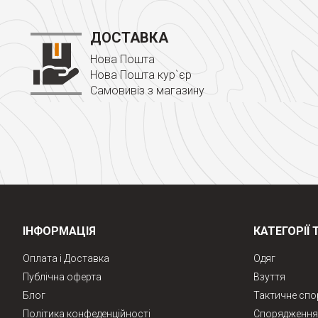
ДОСТАВКА
Нова Пошта
Нова Пошта кур`єр
Самовивіз з магазину
ІНФОРМАЦІЯ
КАТЕГОРІЇ 
Оплата і Доставка
Одяг
Публічна оферта
Взуття
Блог
Тактичне сп
Політика конфеденційності
Спорядження 