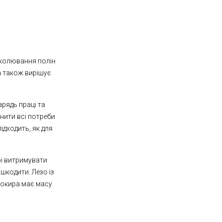
озколювання полін
а також вирішує
арядь праці та
нити всі потреби
ідходить, як для
рі витримувати
шкодити. Лезо із
 сокира має масу