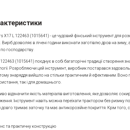
рактеристики
rs X17 L 122463 (1015641) - це чудовий фінський інструмент для р
 Виріб дозволяє в лічені години виконати заготівлю дров на зиму, 
 по господарству.
 122463 (1015641) поєднує в собі багаторічні традиції створення зн
логії. Розробляючи цей інструмент, виробник постарався задоволь
тому знаряддя вийшло на стільки практичним й ефективним. Воно п
истання, так і для домашнього.
иво відзначити якість матеріалів виготовлення, яке дозволяє соки
ження. Інструмент навіть можна переїхати трактором без ризику по
и довго тримає заточку та має антикорозійне покриття. Крім того,
анс та практичну конструкцію