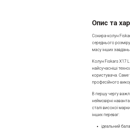
Опис та ха
Сокира-колун Fiska
середнього розміру.
масу інших завдань
Колун Fiskars X17 L
найсучасніші техно
користувача. Саме 
професійного викор
В першу чергу важл
неймовірні наванта
сталі високої марк
інших переваг:
ідеальний бал