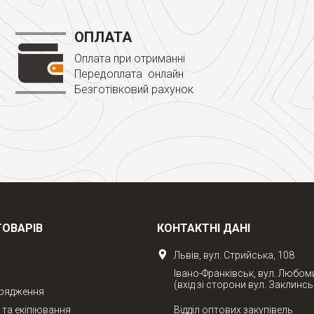
ОПЛАТА
Оплата при отриманні
Передоплата онлайн
Безготівковий рахунок
ТОВАРІВ
КОНТАКТНІ ДАНІ
Львів, вул. Стрийська, 108
Івано-Франківськ, вул. Любом
(вхід зі сторони вул. Заклинсь
орядження
та екіпіювання
Відділ оптових закупівель