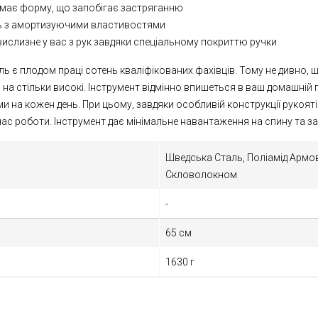
 має форму, що запобігає застряганню
ь з амортизуючими властивостями
вислизне у вас з рук завдяки спеціальному покриттю ручки
ь є плодом праці сотень кваліфікованих фахівців. Тому не дивно, щ
 на стільки високі. Інструмент відмінно впишеться в ваш домашній 
и на кожен день. При цьому, завдяки особливій конструкції рукоят
ас роботи. Інструмент дає мінімальне навантаження на спину та за
Шведська Сталь,
Поліамід Армо
Скловолокном
-
65 см
1630 г