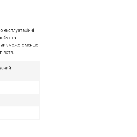
о експлуатаційні
побут та
і ви зможете менше
п'ястя.
ваний