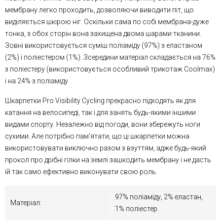
мембрану легко проходить, дозволяючи виводити піт, що
виділяється шкірою ніг. Оскільки сама по собі мембрана-дуже
тонка, з обох сторін вона захищена двома шарами тканини.
Зовні використовується суміш поліаміду (97%) з еластаном
(2%) і поліестером (1%). Зсередини матеріал складається на 76%
з поліестеру (використовується особливий трикотаж Coolmax)
і на 24% з поліаміду.
Шкарпетки Pro Visibility Cycling прекрасно підходять як для
катання на велосипеді, так і для занять будь-якими іншими
видами спорту. Незалежно від погоди, вони збережуть ноги
сухими. Але потрібно пам'ятати, що ці шкарпетки можна
використовувати виключно разом з взуттям, адже будь-який
прокол про дрібні гілки на землі зашкодить мембрану і не дасть
їй так само ефективно виконувати свою роль.
97% поліаміду, 2% еластан,
Матеріал:
1% поліестер.