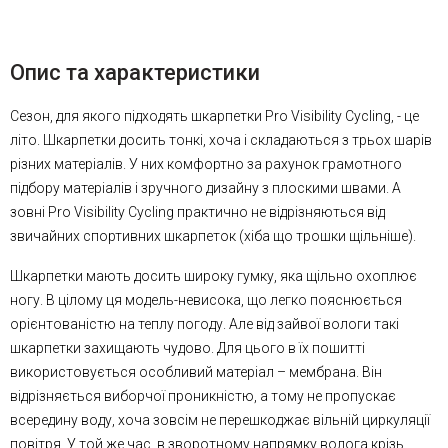
Опис та характеристики
Сезон, для якого підходять шкарпетки Pro Visibility Cycling, - це
літо.
Шкарпетки досить тонкі, хоча і складаються з трьох шарів
різних матеріалів. У них комфортно за рахунок грамотного
підбору матеріалів і зручного дизайну з плоскими швами. А
зовні Pro Visibility Cycling практично не відрізняються від
звичайних спортивних шкарпеток (хіба що трошки щільніше).
Шкарпетки мають досить широку гумку, яка щільно охоплює
ногу. В цілому ця модель-невисока, що легко пояснюється
орієнтованістю на теплу погоду. Але від зайвої вологи такі
шкарпетки захищають чудово. Для цього в їх пошитті
використовується особливий матеріал – мембрана. Він
відрізняється виборчої проникністю, а тому не пропускає
всередину воду, хоча зовсім не перешкоджає вільній циркуляції
повітря. У той же час, в зворотному напрямку волога крізь