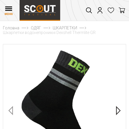
МЕНЮ
Головна
ОДЯГ
ШКАРПЕТКИ
Шкарпетки водонепроникні Dexshell Thermlite GR