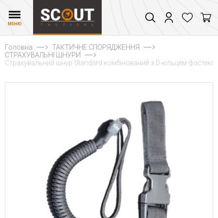
МЕНЮ
Головна
ТАКТИЧНЕ СПОРЯДЖЕННЯ
СТРАХУВАЛЬНІ ШНУРИ
Страхувальний шнур Standard комбінований з D-кільцем фастекс