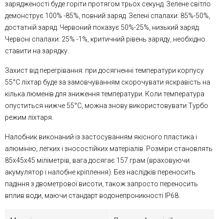
зарядженості буде горіти протягом трьох секунд. Зелене світло
демонструє 100% -85%, повний заряд. Зелені спалахи: 85%-50%,
достатній заряд. Червоний показує 50%-25%, низький заряд.
Червоні спалахи: 25% -1%, критичний рівень заряду, необхідно
ставити на зарядку.
Захист від перегрівання: при досягненні температури корпусу
55°C ліхтар буде за замовчуванням скорочувати яскравість на
кілька люменів для зниження температури. Коли температура
опуститься нижче 55°C, можна знову використовувати Турбо
режим ліхтаря.
Налобник виконаний із застосуванням якісного пластика і
алюмінію, легких і зносостійких матеріалів. Розміри становлять
85x45x45 міліметрів, вага досягає 157 грам (враховуючи
акумулятор і налобне кріплення). Без наслідків переносить
падіння з двометрової висоти, також запросто переносить
вплив води, маючи стандарт водонепроникності IP68.