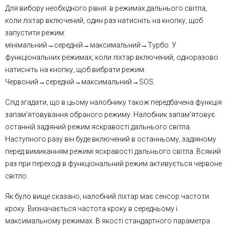
Для вибору необхідного рівня: в режимах дальнього світла,
коли ліхтар включений, один раз натисніть на кнопку, щоб
запустити режим:
мінімальний→середній→максимальний→Турбо. У
функціональних режимах, коли ліхтар включений, одноразово
натисніть на кнопку, щоб вибрати режим:
Червоний→середній→максимальний→SOS.
Слід згадати, що в цьому налобнику також передбачена функція
запам'ятовування обраного режиму. Налобник запам'ятовує
останній задіяний режим яскравості дальнього світла.
Наступного разу він буде включений в останньому, задіяному
перед вимиканням режимі яскравості дальнього світла. Всякий
раз при переході в функціональний режим активується червоне
світло.
Як було вище сказано, налобний ліхтар має сенсор частоти
кроку. Визначається частота кроку в середньому і
максимальному режимах. В якості стандартного параметра