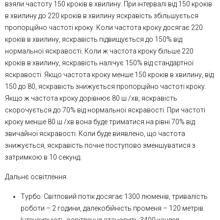
взяли частоту 150 кроків в хвилину. При інтервалі від 150 кроків
в хвилину до 220 кроків в хвилину яскравість збільшується
пропорційно частоті кроку. Коли частота кроку досягає 220
кроків в хвилину, яскравість підвищується до 150% від
нормальної яскравості. Коли ж частота кроку більше 220
кроків в хвилину, яскравість налічує 150% від стандартної
яскравості. Якщо частота кроку менше 150 кроків в хвилину, від
150 до 80, яскравість знижується пропорційно частоті кроку.
Якщо ж частота кроку дорівнює 80 ш /хв, яскравість
скорочується до 70% від нормальної яскравості. При частоті
кроку менше 80 ш /хв вона буде триматися на рівні 70% від
звичайної яскравості. Коли буде виявлено, що частота
знижується, яскравість почне поступово зменшуватися з
затримкою в 10 секунд.
Дальнє освітлення.
Турбо. Світловий потік досягає 1300 люменів, тривалість
роботи – 2 години, далекобійність променя – 120 метрів.