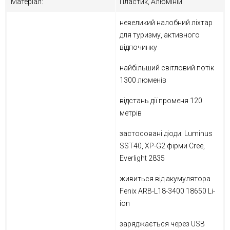
Матеріал:
Пластик, Алюміній
невеликий налобний ліхтар
для туризму, активного
відпочинку
найбільший світловий потік
1300 люменів
відстань дії променя 120
метрів
застосовані діоди: Luminus
SST40, XP-G2 фірми Cree,
Everlight 2835
живиться від акумулятора
Fenix ARB-L18-3400 18650 Li-
ion
заряджається через USB