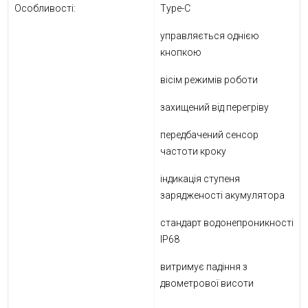
Особливості:
Type-C
управляється однією
кнопкою
вісім режимів роботи
захищений від перегріву
передбачений сенсор
частоти кроку
індикація ступеня
зарядженості акумулятора
стандарт водонепроникності
IP68
витримує падіння з
двометрової висоти