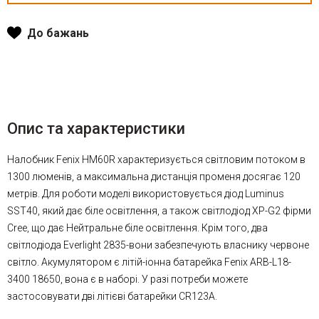
До бажань
Опис та характеристики
Налобник Fenix HM60R характеризується світловим потоком в
1300 люменів, а максимальна дистанція променя досягає 120
метрів. Для роботи моделі використовується діод Luminus
SST40, який дає біле освітлення, а також світлодіод XP-G2 фірми
Cree, що дає Нейтральне біле освітлення. Крім того, два
світлодіода Everlight 2835-вони забезпечують власнику червоне
світло. Акумулятором є літій-іонна батарейка Fenix ARB-L18-
3400 18650, вона є в наборі. У разі потреби можете
застосовувати дві літієві батарейки CR123A.