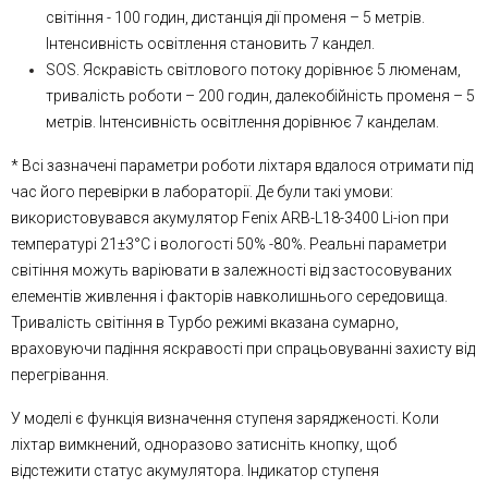
світіння - 100 годин, дистанція дії променя – 5 метрів.
Інтенсивність освітлення становить 7 кандел.
SOS. Яскравість світлового потоку дорівнює 5 люменам,
тривалість роботи – 200 годин, далекобійність променя – 5
метрів. Інтенсивність освітлення дорівнює 7 канделам.
* Всі зазначені параметри роботи ліхтаря вдалося отримати під
час його перевірки в лабораторії. Де були такі умови:
використовувався акумулятор Fenix ARB-L18-3400 Li-ion при
температурі 21±3°C і вологості 50% -80%. Реальні параметри
світіння можуть варіювати в залежності від застосовуваних
елементів живлення і факторів навколишнього середовища.
Тривалість світіння в Турбо режимі вказана сумарно,
враховуючи падіння яскравості при спрацьовуванні захисту від
перегрівання.
У моделі є функція визначення ступеня зарядженості. Коли
ліхтар вимкнений, одноразово затисніть кнопку, щоб
відстежити статус акумулятора. Індикатор ступеня