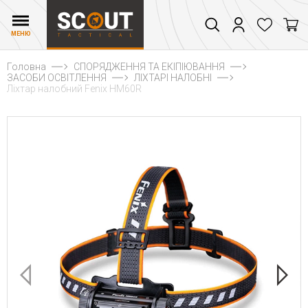
МЕНЮ
Головна
СПОРЯДЖЕННЯ ТА ЕКІПІЮВАННЯ
ЗАСОБИ ОСВІТЛЕННЯ
ЛІХТАРІ НАЛОБНІ
Ліхтар налобний Fenix HM60R