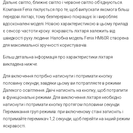
Дальнє світло, ближнє світло і червоне світло об'єднуються.
Компанія Fenix піклується про те, щоб випускати якомога більш
передові ліхтарі, тому безперервно покращує їх і виробляє
вдосконалені моделі. Новою характеристикою в цьому приладі
є сенсор частоти кроку: яскравість ліхтаря залежить від
швидкості руху людини. Налобна модель Fenix HM60R створена
для максимальної зручності користувачів.
Більш детальна інформація про характеристики ліхтаря
викладена нижче.
Для включення потрібно натиснути і потримати кнопку
половину секунди, завдяки цьому ви потрапляєте в режими
Далекого освітлення. Двічі натисніть на кнопку, щоб потрапити
в функціональні режими. Для виключення ліхтаря необхідно
натиснути і потримати кнопку протягом половини секунди.
Перемикання груп режимів: при включеному стані затисніть і
потримайте перемикач 1,2 секунди, щоб перейти на інший режим
яскравості.