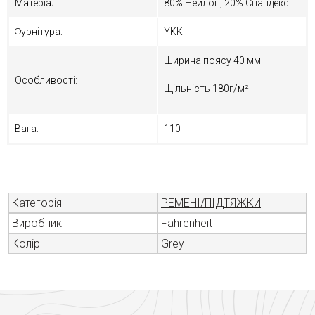
Матеріал:
80% Нейлон, 20% Спандекс
Фурнітура:
YKK
Ширина поясу 40 мм
Особливості:
Щільність 180г/м²
Вага:
110 г
Категорія
РЕМЕНІ/ПІДТЯЖКИ
Виробник
Fahrenheit
Колір
Grey