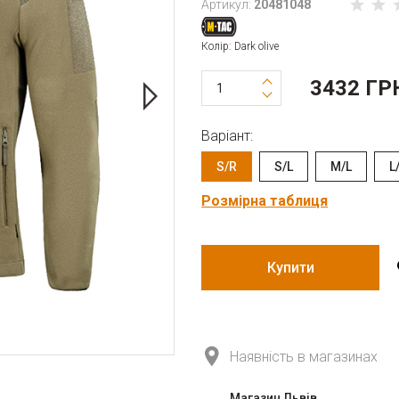
Артикул:
20481048
Колір: Dark olive
3432 ГР
Варіант:
S/R
S/L
M/L
L
Розмірна таблиця
Купити
Наявність в магазинах
Магазин Львів