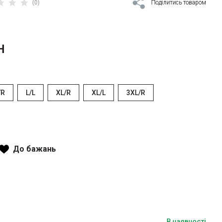
(0)
Поділитись товаром
Н
/R
L/L
XL/R
XL/L
3XL/R
До бажань
В наявності