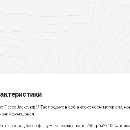
рактеристики
 Fleece Jacket від M-Tac поєднує в собі високоякісні матеріали, но
уманий функціонал.
та з інноваційного флісу Himateс щільністю 250 гр/м2 (100% поліе