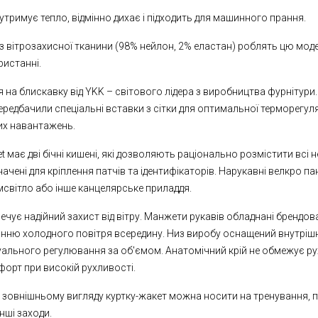
утримує тепло, відмінно дихає і підходить для машинного прання.
 з вітрозахисної тканини (98% нейлон, 2% еластан) роблять цю мод
ристанні.
 на блискавку від YKK – світового лідера з виробництва фурнітури.
редбачили спеціальні вставки з сітки для оптимальної терморегуляц
их навантажень.
t має дві бічні кишені, які дозволяють раціонально розмістити всі не
ачені для кріплення патчів та ідентифікаторів. Нарукавні велкро п
імсвітло або інше канцелярське приладдя.
печує надійний захист від вітру. Манжети рукавів обладнані бренд
янню холодного повітря всередину. Низ виробу оснащений внутріш
уального регулювання за об'ємом. Анатомічний крій не обмежує рух
орт при високій рухливості.
зовнішньому вигляду куртку-жакет можна носити на тренування, пр
інші заходи.