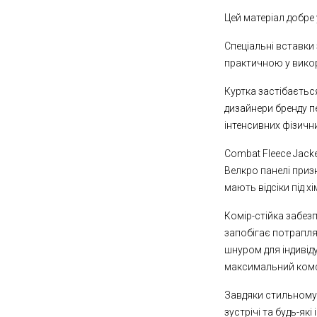
Цей матеріал добре 
Спеціальні вставки
практичною у вико
Куртка застібається
дизайнери бренду пе
інтенсивних фізичн
Combat Fleece Jacke
Велкро панелі призн
мають відсіки під х
Комір-стійка забез
запобігає потрапл
шнуром для індивід
максимальний комф
Завдяки стильному 
зустрічі та будь-які 