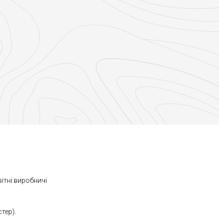
вітні виробничі
стер).