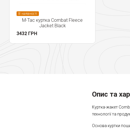
В наявності
M-Tac куртка Combat Fleece
Jacket Black
3432 ГРН
Опис та ха
Куртка-жакет Combat
технології та прод
Основа куртки поши