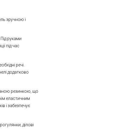
ель зручною і
 Під руками
ії під час
обхідні речі.
анелі додатково
ованою резинкою, що
нім еластичним
ів і забезпечує
огулянки, ділові