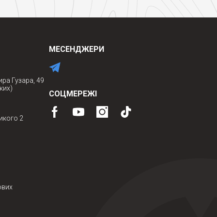
МЕСЕНДЖЕРИ
ира Гузара, 49
ких)
СОЦМЕРЕЖІ
икого 2
ових