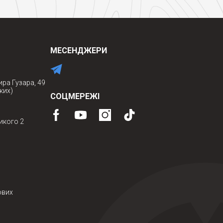
МЕСЕНДЖЕРИ
ира Гузара, 49
ких)
СОЦМЕРЕЖІ
икого 2
ових